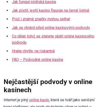
Jak fungují pirátská kasina
Jak zjistit, jestli kasino figuruje na černé listině
Proč i známé značky mohou selhat
Jak se chránit před online kasinovými podvody
Co dělat, když se stanete obětí online kasinového
podvodu
Hrajte chytře, ne riskantně
FAQ – Podvodné online kasina
Nejčastější podvody v online
kasinech
Internet je plný
online kasin
, která se tváří jako seriózní
herní platformy, ale jejich skutečným cílem je jediné –