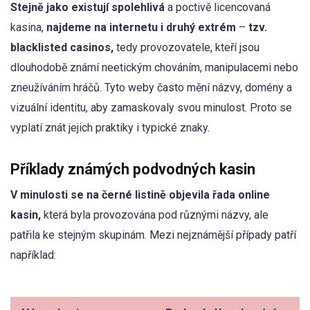
Stejně jako existují spolehlivá
a poctivě licencovaná
kasina,
najdeme na internetu i druhý extrém
–
tzv.
blacklisted casinos,
tedy provozovatele, kteří jsou
dlouhodobě známí neetickým chováním, manipulacemi nebo
zneužíváním hráčů. Tyto weby často mění názvy, domény a
vizuální identitu, aby zamaskovaly svou minulost. Proto se
vyplatí znát jejich praktiky i typické znaky.
Příklady známých podvodných kasin
V minulosti se na černé listině objevila řada online
kasin,
která byla provozována pod různými názvy, ale
patřila ke stejným skupinám. Mezi nejznámější případy patří
například: