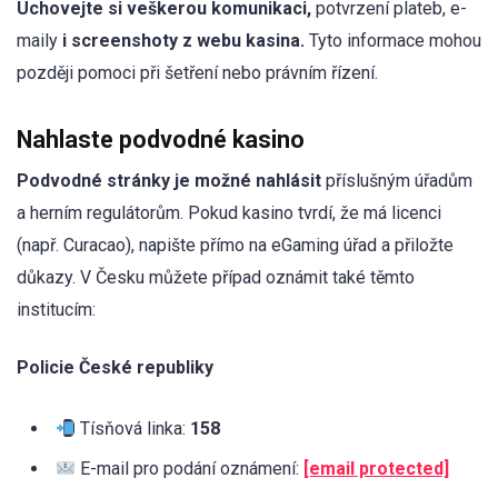
Uchovejte si veškerou komunikaci,
potvrzení plateb, e-
maily
i screenshoty z webu kasina.
Tyto informace mohou
později pomoci při šetření nebo právním řízení.
Nahlaste podvodné kasino
Podvodné stránky je možné nahlásit
příslušným úřadům
a herním regulátorům. Pokud kasino tvrdí, že má licenci
(např. Curacao), napište přímo na eGaming úřad a přiložte
důkazy. V Česku můžete případ oznámit také těmto
institucím:
Policie České republiky
Tísňová linka:
158
E-mail pro podání oznámení:
[email protected]