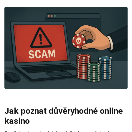
Jak poznat důvěryhodné online
kasino