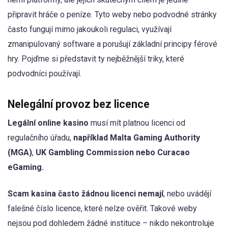
připravit hráče o peníze. Tyto weby nebo podvodné stránky
často fungují mimo jakoukoli regulaci, využívají
zmanipulovaný software a porušují základní principy férové
hry. Pojďme si představit ty nejběžnější triky, které
podvodníci používají.
Nelegální provoz bez licence
Legální online kasino
musí mít platnou licenci od
regulačního úřadu,
například Malta Gaming Authority
(MGA)
,
UK Gambling Commission nebo Curacao
eGaming.
Scam kasina často žádnou licenci nemají
, nebo uvádějí
falešné číslo licence, které nelze ověřit. Takové weby
nejsou pod dohledem žádné instituce – nikdo nekontroluje