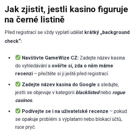
Jak zjistit, jestli kasino figuruje
na černé listině
Před registrací se vždy vyplatí udělat
krátký „background
check“:
Navštivte GameWize CZ:
Zadejte název kasina
do vyhledávání a
ověřte si, zda o něm máme
recenzi
– přečtěte si ji ještě před registrací.
Zadejte název kasina do Google
a sledujte,
jestli se objevuje v kategorii
blacklisted
nebo
rogue
casinos
.
Podívejte se i na uživatelské recenze
– pokud
se opakuje problém s výplatami nebo blokací účtů,
ruce pryč.