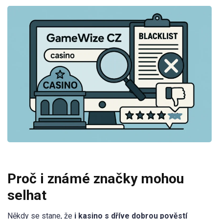
Proč i známé značky mohou
selhat
Někdy se stane, že
i kasino s dříve dobrou pověstí