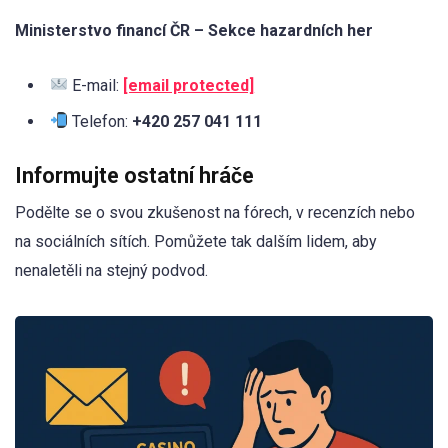
Ministerstvo financí ČR – Sekce hazardních her
E-mail:
[email protected]
Telefon:
+420 257 041 111
Informujte ostatní hráče
Podělte se o svou zkušenost na fórech, v recenzích nebo
na sociálních sítích. Pomůžete tak dalším lidem, aby
nenaletěli na stejný podvod.