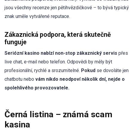
jsou všechny recenze jen pětihvězdičkové – to bývá typický
znak uměle vytvářené reputace.
Zákaznická podpora, která skutečně
funguje
Seriózní kasino nabízí non-stop zákaznický servis
přes
live chat, e-mail nebo telefon. Odpovědi by měly být
profesionální, rychlé a srozumitelné.
Pokud
se dovoláte jen
chatbotu nebo
vám nikdo neodpoví několik dní,
nejde o
spolehlivého provozovatele.
Černá listina – známá scam
kasina