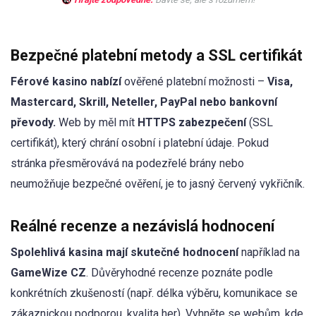
Bezpečné platební metody a SSL certifikát
Férové kasino nabízí
ověřené platební možnosti –
Visa,
Mastercard, Skrill, Neteller, PayPal nebo bankovní
převody.
Web by měl mít
HTTPS
zabezpečení
(SSL
certifikát), který chrání osobní i platební údaje. Pokud
stránka přesměrovává na podezřelé brány nebo
neumožňuje bezpečné ověření, je to jasný červený vykřičník.
Reálné recenze a nezávislá hodnocení
Spolehlivá kasina mají skutečné hodnocení
například na
GameWize
CZ
. Důvěryhodné recenze poznáte podle
konkrétních zkušeností (např. délka výběru, komunikace se
zákaznickou podporou, kvalita her). Vyhněte se webům, kde