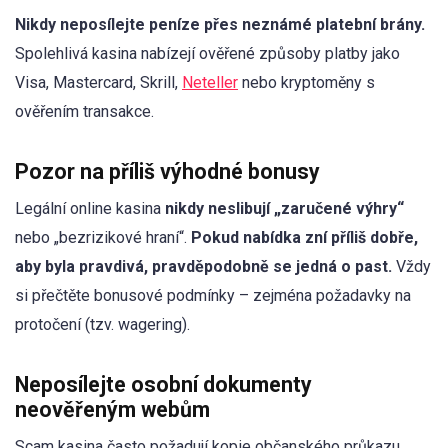
Nikdy neposílejte peníze přes neznámé platební brány.
Spolehlivá kasina nabízejí ověřené způsoby platby jako
Visa, Mastercard, Skrill,
Neteller
nebo kryptoměny s
ověřením transakce.
Pozor na příliš výhodné bonusy
Legální online kasina
nikdy neslibují „zaručené výhry“
nebo „bezrizikové hraní“.
Pokud nabídka zní příliš dobře,
aby byla pravdivá, pravděpodobně se jedná o past.
Vždy
si přečtěte bonusové podmínky – zejména požadavky na
protočení (tzv. wagering).
Neposílejte osobní dokumenty
neověřeným webům
Scam kasina často požadují kopie občanského průkazu