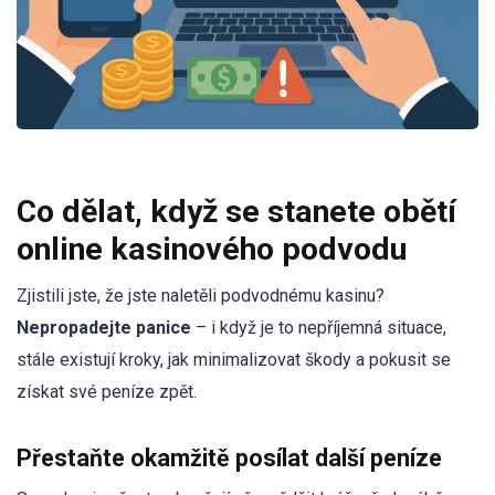
Co dělat, když se stanete obětí
online kasinového podvodu
Zjistili jste, že jste naletěli podvodnému kasinu?
Nepropadejte panice
– i když je to nepříjemná situace,
stále existují kroky, jak minimalizovat škody a pokusit se
získat své peníze zpět.
Přestaňte okamžitě posílat další peníze