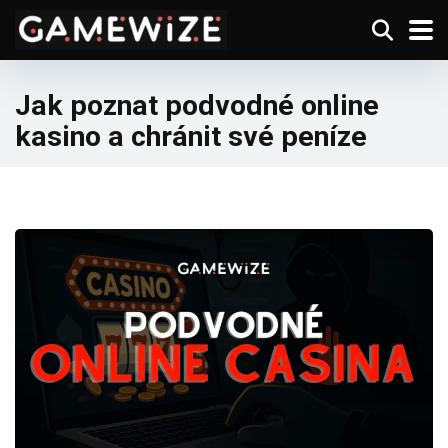
Jak poznat podvodné online
kasino a chránit své peníze