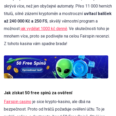
skrývá více, než jen obyčejné automaty. Přes 11 000 herních
titulů, silné zázemí kryptoměn a mostroozní
uvítací balíček
až 240 000 Kč a 250 FS
, skvělý věrnostní program a
možnost
jak vydělat 1000 kč denně
. Ve skutečnosti toho je
mnohem více, proto se podívejte na celou Fairspin recenzi.
Z tohoto kasina vám spadne brada!
Jak získat 50 free spinů za ověření
Fairspin casino
je sice krypto-kasino, ale dbá na
bezpečnost. Proto od hráčů požaduje ověření účtu. To je