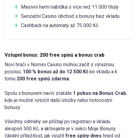
Masivní herní nabídka s více než 11 000 tituly
Senzační Casino obchod s bonusy bez vkladu
Cashback na automaty až 75 000 Kč
Vstupní bonus: 200 free spinů a bonus crab
Noví hráči v Nomini Casino mohou začít s výraznou
posilou:
100 % bonus až do 12 500 Kč
ke vkladu a k
tomu
200 free spinů zdarma
.
Spolu s bonusem navíc získáte
1 pokus na Bonus Crab
,
kde je možné vytočit další otočky nebo hotovostní
bonusy.
Všechny odměny se přičtají po registraci a vkladu
alespoň 500 Kč, a aktivujete je v sekci Moje Bonusy.
Ideální příležitost, jak využít
free spiny dnes
hned od