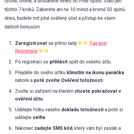
rychlé, online, a dostanete ihned 50 Free Spinů. Stačí jen
těchto 7 kroků. Zaberete ani ne 10 minut a kromě 50 spinů
dnes, budete mít plně ověřený účet a přístup ke všem
dalších bonusům:
Zaregistrovat
se přímo tady
Fairspin
Registrace
Po registraci se
přihlásit
opět do vašeho účtu
Přejděte do svého účtku
klinutím na ikonu panáčka
nahoře a
poté zvolte Ověření totožnost
i
Zvolte si zařízení na kterém
chcete pokračovat v
ověření účtu
Udělejte fotku vašeho
dokladu totožnosti
a poté si
udělejte
selfie
Nakonec
zadejte SMS kód
, který vám byl zaslán a