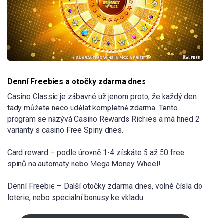
Denní Freebies a otočky zdarma dnes
Casino Classic je zábavné už jenom proto, že každý den
tady můžete neco udělat kompletně zdarma. Tento
program se nazývá Casino Rewards Richies a má hned 2
varianty s casino Free Spiny dnes.
Card reward – podle úrovně 1-4 získáte 5 až 50 free
spinů na automaty nebo Mega Money Wheel!
Denní Freebie – Další otočky zdarma dnes, volné čísla do
loterie, nebo speciální bonusy ke vkladu.