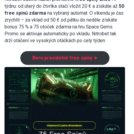
týdnu: od úterý do čtvrtka stačí vložit 20 € a získáte až
50
free spinů zdarma
na vybraný automat. O víkendu je čas
zrychlit – za vklad od 50 € od pátku do neděle získáte
bonus 75 % a 75 otoček zdarma na hru Space Gems.
Promo se aktivuje automaticky po vkladu. Nitrobet tak
drží otáčení ve vysokých otáčkách po celý týden.
Beru pravidelné free spiny ➤