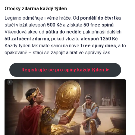
Otočky zdarma každý týden
Legiano odměňuje i věrné hráče. Od
pondělí do čtvrtka
stačí vložit alespoň
500 Kč
a získáte
50 free spinů
.
Víkendová akce od
pátku do neděle
pak přináší dalších
50 zatočení zdarma
, pokud vložíte
alespoň 1250 Kč
.
Každý týden tak máte šanci na nové
free spiny dnes
, a to
opakovaně – stačí se zapojit a hrát ve správný čas.
Registrujte se pro spiny každý týden ➤