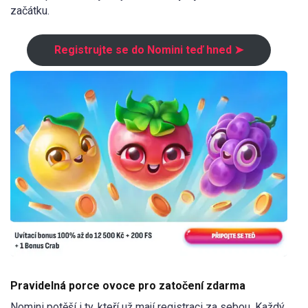
začátku.
Registrujte se do Nomini teď hned ➤
Pravidelná porce ovoce pro zatočení zdarma
Nomini potěší i ty, kteří už mají registraci za sebou. Každý