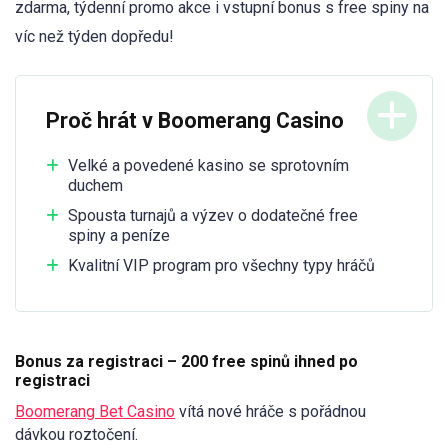
zdarma, týdenní promo akce i vstupní bonus s free spiny na
víc než týden dopředu!
Proč hrát v Boomerang Casino
Velké a povedené kasino se sprotovním
duchem
Spousta turnajů a výzev o dodatečné free
spiny a peníze
Kvalitní VIP program pro všechny typy hráčů
Bonus za registraci – 200 free spinů ihned po
registraci
Boomerang Bet Casino
vítá nové hráče s pořádnou
dávkou roztočení.