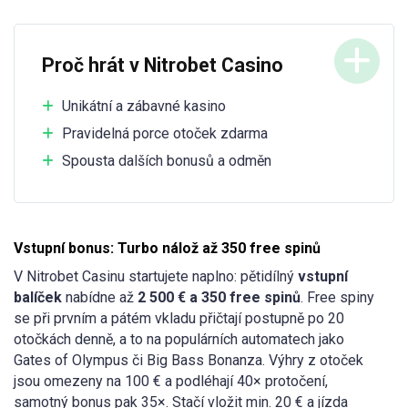
Proč hrát v Nitrobet Casino
Unikátní a zábavné kasino
Pravidelná porce otoček zdarma
Spousta dalších bonusů a odměn
Vstupní bonus: Turbo nálož až 350 free spinů
V Nitrobet Casinu startujete naplno: pětidílný
vstupní
balíček
nabídne až
2 500 € a 350 free spinů
. Free spiny
se při prvním a pátém vkladu přičtají postupně po 20
otočkách denně, a to na populárních automatech jako
Gates of Olympus či Big Bass Bonanza. Výhry z otoček
jsou omezeny na 100 € a podléhají 40× protočení,
samotný bonus pak 35×. Stačí vložit min. 20 € a jízda