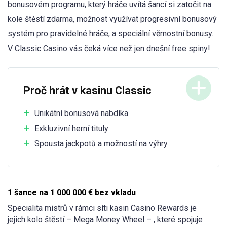
bonusovém programu, který hráče uvítá šancí si zatočit na
kole štěstí zdarma, možnost využívat progresivní bonusový
systém pro pravidelné hráče, a speciální věrnostní bonusy.
V Classic Casino vás čeká více než jen dnešní free spiny!
Proč hrát v kasinu Classic
Unikátní bonusová nabdíka
Exkluzivní herní tituly
Spousta jackpotů a možností na výhry
1 šance na 1 000 000 € bez vkladu
Specialita mistrů v rámci síti kasin Casino Rewards je
jejich kolo štěstí – Mega Money Wheel – , které spojuje