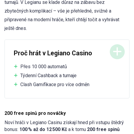
turnajů. V Legianu se klade důraz na zábavu bez
zbytečných komplikací – vše je přehledné, svižné a
připravené na moderní hráče, kteří chtějí točit a vyhrávat
ještě dnes.
Proč hrát v Legiano Casino
Přes 10 000 automatů
Týdenní Cashback a turnaje
Clash Gamifikace pro více odměn
200 free spinů pro nováčky
Noví hráči v Legiano Casinu získají hned při vstupu štědrý
bonus:
100 % až do 12 500 Kč
a k tomu
200 free spinů