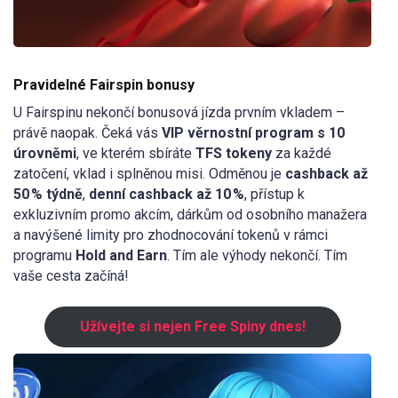
Pravidelné Fairspin bonusy
U Fairspinu nekončí bonusová jízda prvním vkladem –
právě naopak. Čeká vás
VIP věrnostní program s 10
úrovněmi
, ve kterém sbíráte
TFS tokeny
za každé
zatočení, vklad i splněnou misi. Odměnou je
cashback až
50 % týdně
,
denní cashback až 10 %
, přístup k
exkluzivním promo akcím, dárkům od osobního manažera
a navýšené limity pro zhodnocování tokenů v rámci
programu
Hold and Earn
. Tím ale výhody nekončí. Tím
vaše cesta začíná!
Užívejte si nejen Free Spiny dnes!