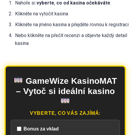
Nahoře si
vyberte
,
co od kasina očekáváte
.
Klikněte na vytočit kasina
Klikněte na jméno kasina a přejděte rovnou k registraci
Nebo klikněte na přečít recenzi a objevte každý detail
kasina
GameWize KasinoMAT
– Vytoč si ideální kasino
VYBERTE, CO VÁS ZAJÍMÁ:
Bonus za vklad