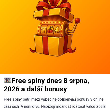
Free spiny dnes 8 srpna,
2026 a další bonusy
Free spiny patří mezi vůbec nejoblíbenější bonusy v online
casinech. A není divu. Nabízejí možnost roztočit válce zcela