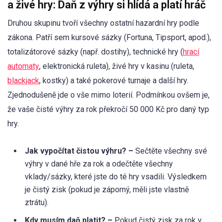
a živé hry: Daň z výhry si hlídá a platí hráč
Druhou skupinu tvoří všechny ostatní hazardní hry podle
zákona. Patří sem kursové sázky (Fortuna, Tipsport, apod.),
totalizátorové sázky (např. dostihy), technické hry (
hrací
automaty
, elektronická ruleta), živé hry v kasinu (ruleta,
blackjack
, kostky) a také pokerové turnaje a další hry.
Zjednodušeně jde o vše mimo loterií. Podmínkou ovšem je,
že vaše čisté výhry za rok překročí 50 000 Kč pro daný typ
hry.
Jak vypočítat čistou výhru? –
Sečtěte všechny své
výhry v dané hře za rok a odečtěte všechny
vklady/sázky, které jste do té hry vsadili. Výsledkem
je čistý zisk (pokud je záporný, měli jste vlastně
ztrátu).
Kdy musím daň platit? –
Pokud čistý zisk za rok v