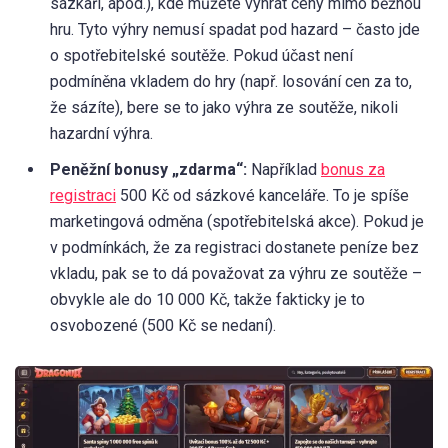
sázkaři, apod.), kde můžete vyhrát ceny mimo běžnou
hru. Tyto výhry nemusí spadat pod hazard – často jde
o spotřebitelské soutěže. Pokud účast není
podmíněna vkladem do hry (např. losování cen za to,
že sázíte), bere se to jako výhra ze soutěže, nikoli
hazardní výhra.
Peněžní bonusy „zdarma“:
Například
bonus za
registraci
500 Kč od sázkové kanceláře. To je spíše
marketingová odměna (spotřebitelská akce). Pokud je
v podmínkách, že za registraci dostanete peníze bez
vkladu, pak se to dá považovat za výhru ze soutěže –
obvykle ale do 10 000 Kč, takže fakticky je to
osvobozené (500 Kč se nedaní).