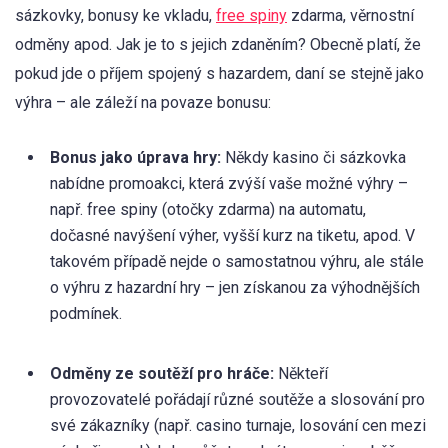
sázkovky, bonusy ke vkladu,
free spiny
zdarma, věrnostní
odměny apod. Jak je to s jejich zdaněním? Obecně platí, že
pokud jde o příjem spojený s hazardem, daní se stejně jako
výhra – ale záleží na povaze bonusu:
Bonus jako úprava hry:
Někdy kasino či sázkovka
nabídne promoakci, která zvýší vaše možné výhry –
např. free spiny (otočky zdarma) na automatu,
dočasné navýšení výher, vyšší kurz na tiketu, apod. V
takovém případě nejde o samostatnou výhru, ale stále
o výhru z hazardní hry – jen získanou za výhodnějších
podmínek.
Odměny ze soutěží pro hráče:
Někteří
provozovatelé pořádají různé soutěže a slosování pro
své zákazníky (např. casino turnaje, losování cen mezi