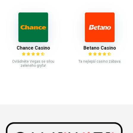
Chance Casino
Betano Casino
Ovládněte Vegas se silou
Ta nejlepší casino zábava.
zeleného gryfa!