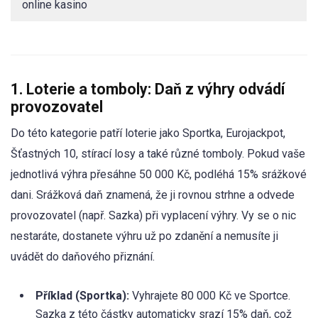
online kasino
1. Loterie a tomboly: Daň z výhry odvádí
provozovatel
Do této kategorie patří loterie jako Sportka, Eurojackpot,
Šťastných 10, stírací losy a také různé tomboly. Pokud vaše
jednotlivá výhra přesáhne 50 000 Kč, podléhá 15% srážkové
dani. Srážková daň znamená, že ji rovnou strhne a odvede
provozovatel (např. Sazka) při vyplacení výhry. Vy se o nic
nestaráte, dostanete výhru už po zdanění a nemusíte ji
uvádět do daňového přiznání.
Příklad (Sportka):
Vyhrajete 80 000 Kč ve Sportce.
Sazka z této částky automaticky srazí 15% daň, což