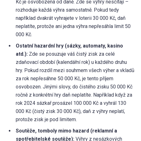
Kč je osvobozená od daně. Zde se výhry nesčítají –
rozhoduje každá výhra samostatně. Pokud tedy
například dvakrát vyhrajete v loterii 30 000 Kč, daň
neplatíte, protože ani jedna výhra nepřesáhla limit 50
000 Kč.
Ostatní hazardní hry (sázky, automaty, kasino
atd.):
Zde se posuzuje váš čistý zisk za celé
zdaňovací období (kalendářní rok) u každého druhu
hry. Pokud rozdíl mezi souhrnem všech výher a vkladů
za rok nepřesáhne 50 000 Kč, je tento příjem
osvobozen. Jinými slovy, do čistého zisku 50 000 Kč
ročně z konkrétní hry daň neplatíte. Například když za
rok 2024 sázkař prosázel 100 000 Kč a vyhrál 130
000 Kč (čistý zisk 30 000 Kč), daň z výhry neplatí,
protože zisk je pod limitem.
Soutěže, tomboly mimo hazard (reklamní a
spotřebitelské soutěže):
Výhry z nesázkových