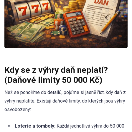
Kdy se z výhry daň neplatí?
(Daňové limity 50 000 Kč)
Než se ponoříme do detailů, pojďme si jasně říct, kdy daň z
výhry neplatíte. Existují daňové limity, do kterých jsou výhry
osvobozeny:
Loterie a tomboly:
Každá jednotlivá výhra do 50 000