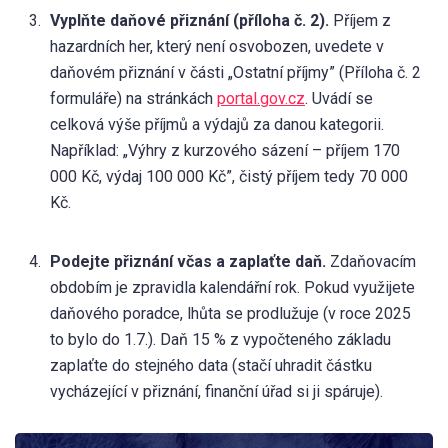
Vyplňte daňové přiznání (příloha č. 2).
Příjem z
hazardních her, který není osvobozen, uvedete v
daňovém přiznání v části „Ostatní příjmy” (Příloha č. 2
formuláře) na stránkách
portal.gov.cz
. Uvádí se
celková výše příjmů a výdajů za danou kategorii.
Například: „Výhry z kurzového sázení – příjem 170
000 Kč, výdaj 100 000 Kč”, čistý příjem tedy 70 000
Kč.
Podejte přiznání včas a zaplaťte daň.
Zdaňovacím
obdobím je zpravidla kalendářní rok. Pokud využijete
daňového poradce, lhůta se prodlužuje (v roce 2025
to bylo do 1.7.). Daň 15 % z vypočteného základu
zaplaťte do stejného data (stačí uhradit částku
vycházející v přiznání, finanční úřad si ji spáruje).