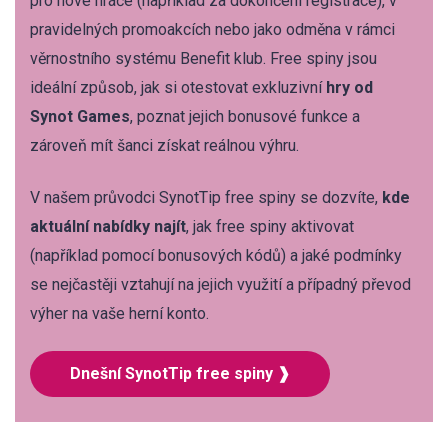
pro nové hráče (například za dokončení registrace), v
pravidelných promoakcích nebo jako odměna v rámci
věrnostního systému Benefit klub. Free spiny jsou
ideální způsob, jak si otestovat exkluzivní
hry od
Synot Games
, poznat jejich bonusové funkce a
zároveň mít šanci získat reálnou výhru.
V našem průvodci SynotTip free spiny se dozvíte,
kde
aktuální nabídky najít
, jak free spiny aktivovat
(například pomocí bonusových kódů) a jaké podmínky
se nejčastěji vztahují na jejich využití a případný převod
výher na vaše herní konto.
Dnešní SynotTip free spiny ❱