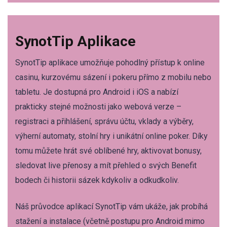
SynotTip Aplikace
SynotTip aplikace umožňuje pohodlný přístup k online
casinu, kurzovému sázení i pokeru přímo z mobilu nebo
tabletu. Je dostupná pro Android i iOS a nabízí
prakticky stejné možnosti jako webová verze –
registraci a přihlášení, správu účtu, vklady a výběry,
výherní automaty, stolní hry i unikátní online poker. Díky
tomu můžete hrát své oblíbené hry, aktivovat bonusy,
sledovat live přenosy a mít přehled o svých Benefit
bodech či historii sázek kdykoliv a odkudkoliv.
Náš průvodce aplikací SynotTip vám ukáže, jak probíhá
stažení a instalace (včetně postupu pro Android mimo