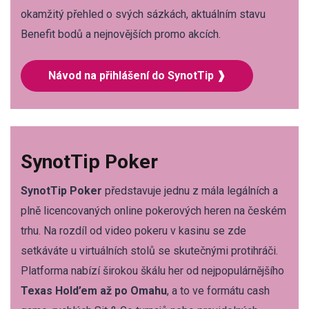
okamžitý přehled o svých sázkách, aktuálním stavu
Benefit bodů a nejnovějších promo akcích.
Návod na přihlášení do SynotTip ❱
SynotTip Poker
SynotTip Poker
představuje jednu z mála legálních a
plně licencovaných online pokerových heren na českém
trhu. Na rozdíl od video pokeru v kasinu se zde
setkáváte u virtuálních stolů se skutečnými protihráči.
Platforma nabízí širokou škálu her od nejpopulárnějšího
Texas Hold’em až po Omahu
, a to ve formátu cash