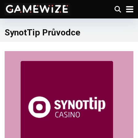
SynotTip Průvodce