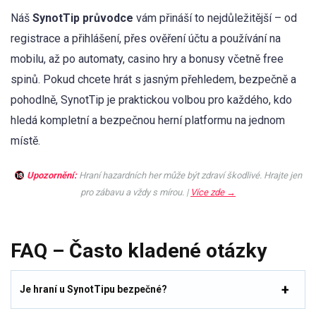
Náš
SynotTip průvodce
vám přináší to nejdůležitější – od
registrace a přihlášení, přes ověření účtu a používání na
mobilu, až po automaty, casino hry a bonusy včetně free
spinů. Pokud chcete hrát s jasným přehledem, bezpečně a
pohodlně, SynotTip je praktickou volbou pro každého, kdo
hledá kompletní a bezpečnou herní platformu na jednom
místě.
Upozornění:
Hraní hazardních her může být zdraví škodlivé. Hrajte jen
pro zábavu a vždy s mírou. |
Více zde →
FAQ – Často kladené otázky
Je hraní u SynotTipu bezpečné?