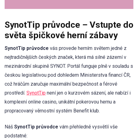
SynotTip průvodce – Vstupte do
světa špičkové herní zábavy
SynotTip průvodce
vás provede herním světem jedné z
nejtradičnějších českých značek, která má silné zázemí v
mezinárodní skupině SYNOT. Portál funguje plně v souladu s
českou legislativou pod dohledem Ministerstva financí ČR,
což hráčům zaručuje maximální bezpečnost a férové
prostředí.
SynotTip
není jen o kurzovém sázení, ale nabízí i
komplexní online casino, unikátní pokerovou hernu a
propracovaný věrnostní systém Benefit klub.
Náš
SynotTip průvodce
vám přehledně vysvětlí vše
podstatné: