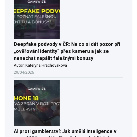
Deepfake podvody v ČR: Na co si dát pozor při
„ověřování identity“ přes kameru a jak se
nenechat napálit falešnými bonusy
Autor: Kateryna Hráchovaková
29/04/2026
AI proti gamblerství: Jak umělá inteligence v