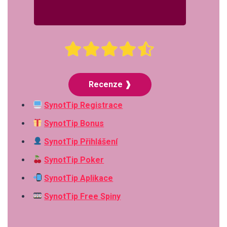
Recenze ❱
SynotTip Registrace
SynotTip Bonus
SynotTip Přihlášení
SynotTip Poker
SynotTip Aplikace
SynotTip Free Spiny