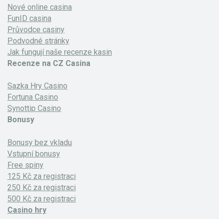
Nové online casina
FunID casina
Průvodce casiny
Podvodné stránky
Jak fungují naše recenze kasin
Recenze na CZ Casina
Sazka Hry Casino
Fortuna Casino
Synottip Casino
Bonusy
Bonusy bez vkladu
Vstupní bonusy
Free spiny
125 Kč za registraci
250 Kč za registraci
500 Kč za registraci
Casino hry