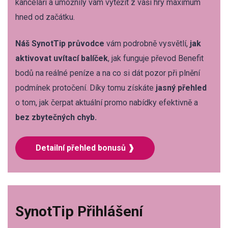
kanceláři a umožnily vám vytěžit z vaší hry maximum
hned od začátku.
Náš SynotTip průvodce
vám podrobně vysvětlí,
jak
aktivovat uvítací balíček
, jak funguje převod Benefit
bodů na reálné peníze a na co si dát pozor při plnění
podmínek protočení. Díky tomu získáte
jasný přehled
o tom, jak čerpat aktuální promo nabídky efektivně a
bez zbytečných chyb.
Detailní přehled bonusů ❱
SynotTip Přihlášení