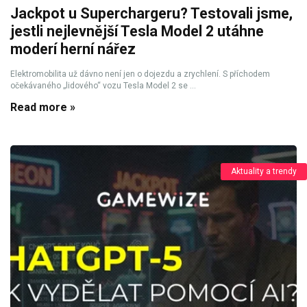
Jackpot u Superchargeru? Testovali jsme,
jestli nejlevnější Tesla Model 2 utáhne
moderí herní nářez
Elektromobilita už dávno není jen o dojezdu a zrychlení. S příchodem
očekávaného „lidového“ vozu Tesla Model 2 se ...
Read more »
Aktuality a trendy