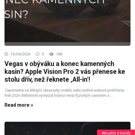
15/04/2026
0
188
Vegas v obýváku a konec kamenných
kasin? Apple Vision Pro 2 vás přenese ke
stolu dřív, než řeknete ‚All-in‘!
Zapomeňte na blikající obrazovky mobilů nebo šedivé webové prohlížeče.
Rok 2026 definitivně vymazal hranici mezi fyzickým casinem a ...
Read more »
Aktuality a trendy