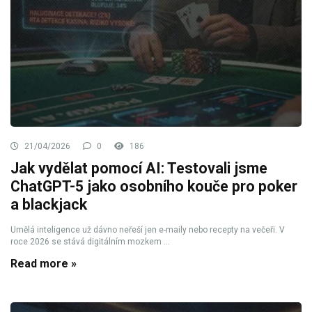
21/04/2026
0
186
Jak vydělat pomocí AI: Testovali jsme
ChatGPT-5 jako osobního kouče pro poker
a blackjack
Umělá inteligence už dávno neřeší jen e-maily nebo recepty na večeři. V
roce 2026 se stává digitálním mozkem ...
Read more »