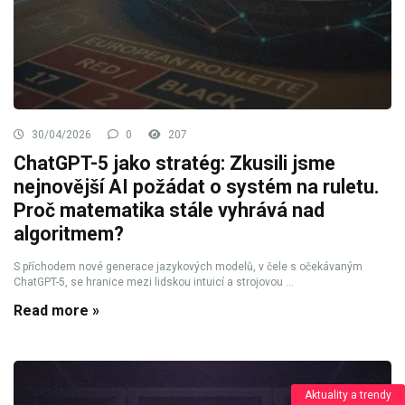
30/04/2026
0
207
ChatGPT-5 jako stratég: Zkusili jsme
nejnovější AI požádat o systém na ruletu.
Proč matematika stále vyhrává nad
algoritmem?
S příchodem nové generace jazykových modelů, v čele s očekávaným
ChatGPT-5, se hranice mezi lidskou intuicí a strojovou ...
Read more »
Aktuality a trendy