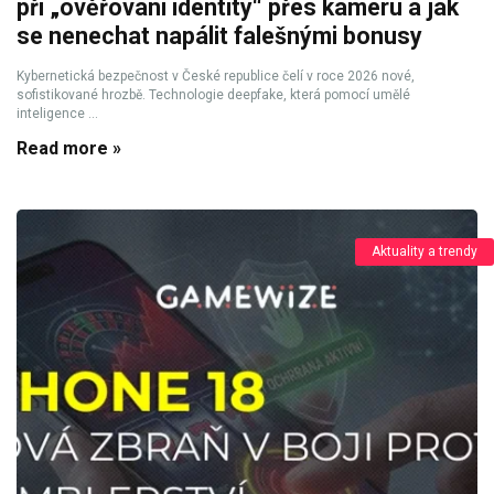
při „ověřování identity“ přes kameru a jak
se nenechat napálit falešnými bonusy
Kybernetická bezpečnost v České republice čelí v roce 2026 nové,
sofistikované hrozbě. Technologie deepfake, která pomocí umělé
inteligence ...
Read more »
Aktuality a trendy