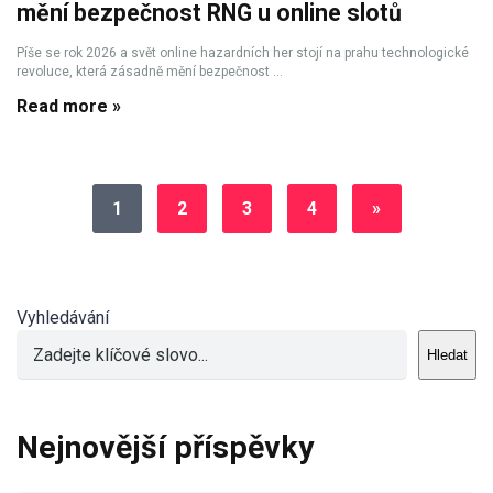
mění bezpečnost RNG u online slotů
Píše se rok 2026 a svět online hazardních her stojí na prahu technologické
revoluce, která zásadně mění bezpečnost ...
Read more »
1
2
3
4
»
Vyhledávání
Hledat
Nejnovější příspěvky