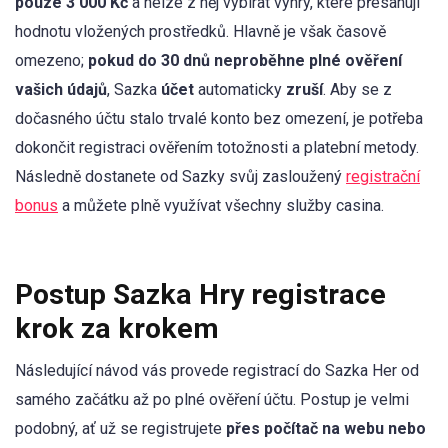
pouze 3 000 Kč
a nelze z něj vybírat výhry, které přesahují
hodnotu vložených prostředků. Hlavně je však časově
omezeno;
pokud do 30 dnů neproběhne plné ověření
vašich údajů
, Sazka
účet
automaticky
zruší
. Aby se z
dočasného účtu stalo trvalé konto bez omezení, je potřeba
dokončit registraci ověřením totožnosti a platební metody.
Následně dostanete od Sazky svůj zasloužený
registrační
bonus
a můžete plně využívat všechny služby casina.
Postup Sazka Hry registrace
krok za krokem
Následující návod vás provede registrací do Sazka Her od
samého začátku až po plné ověření účtu. Postup je velmi
podobný, ať už se registrujete
přes počítač na webu nebo