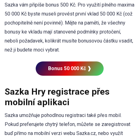
Sazka vám připíše bonus 500 Kč. Pro využití plného maxima
50 000 Kč byste museli provést první vklad 50 000 Kč (což
pochopitelně není povinné). Mějte na paměti, že všechny
bonusy ke vkladu mají stanovené podmínky protočení,
neboli požadavek, kolikrát musíte bonusovou částku vsadit,
než ji budete moci vybrat.
Bonus 50 000 Kč ❱
Sazka Hry registrace přes
mobilní aplikaci
Sazka umožňuje pohodlnou registraci také přes mobil.
Pokud preferujete chytrý telefon, můžete se zaregistrovat
buď přímo na mobilní verzi webu Sazka.cz, nebo využít