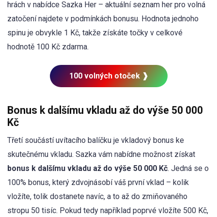
hrách v nabídce Sazka Her – aktuální seznam her pro volná
zatočení najdete v podmínkách bonusu. Hodnota jednoho
spinu je obvykle 1 Kč, takže získáte točky v celkové
hodnotě 100 Kč zdarma.
100 volných otoček ❱
Bonus k dalšímu vkladu až do výše 50 000
Kč
Třetí součástí uvítacího balíčku je vkladový bonus ke
skutečnému vkladu. Sazka vám nabídne možnost získat
bonus k dalšímu vkladu až do výše 50 000 Kč
. Jedná se o
100% bonus, který zdvojnásobí váš první vklad – kolik
vložíte, tolik dostanete navíc, a to až do zmiňovaného
stropu 50 tisíc. Pokud tedy například poprvé vložíte 500 Kč,