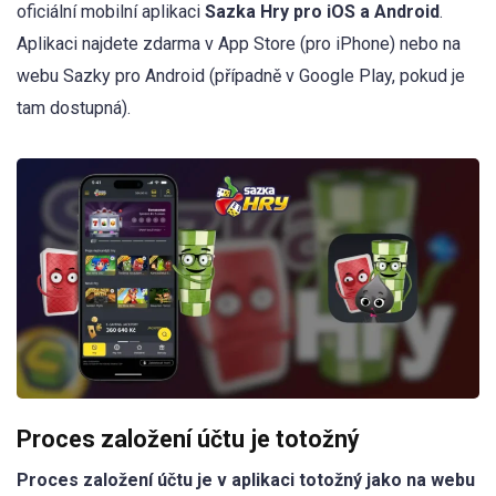
oficiální mobilní aplikaci
Sazka Hry pro iOS a Android
.
Aplikaci najdete zdarma v App Store (pro iPhone) nebo na
webu Sazky pro Android (případně v Google Play, pokud je
tam dostupná).
Proces založení účtu je totožný
Proces založení účtu je v aplikaci totožný jako na webu