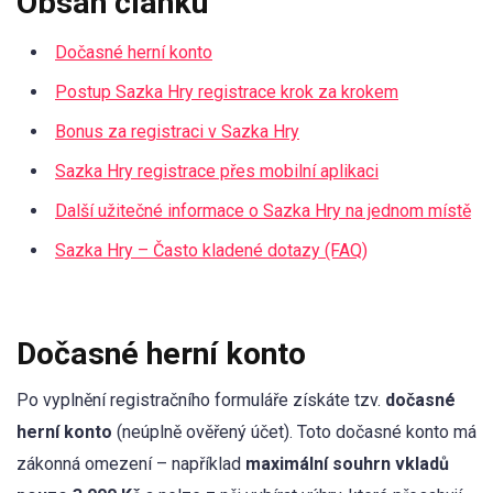
Obsah článku
Dočasné herní konto
Postup Sazka Hry registrace krok za krokem
Bonus za registraci v Sazka Hry
Sazka Hry registrace přes mobilní aplikaci
Další užitečné informace o Sazka Hry na jednom místě
Sazka Hry – Často kladené dotazy (FAQ)
Dočasné herní konto
Po vyplnění registračního formuláře získáte tzv.
dočasné
herní konto
(neúplně ověřený účet). Toto dočasné konto má
zákonná omezení – například
maximální souhrn vkladů