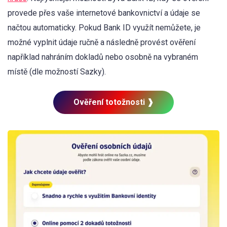
provede přes vaše internetové bankovnictví a údaje se
načtou automaticky. Pokud Bank ID využít nemůžete, je
možné vyplnit údaje ručně a následně provést ověření
například nahráním dokladů nebo osobně na vybraném
místě (dle možností Sazky).
Ověření totožnosti ❱