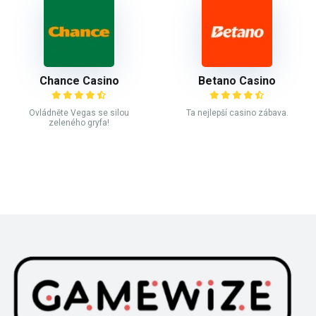
Chance Casino
Betano Casino
Ovládněte Vegas se silou
Ta nejlepší casino zábava.
zeleného gryfa!