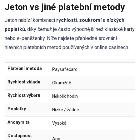
Jeton vs jiné platební metody
Jeton nabízí kombinaci
rychlosti
,
soukromí
a
nízkých
poplatků
, díky čemuž je často výhodnější než klasické karty
nebo e-peněženky. Níže najdete přehledné srovnání
hlavních platebních metod používaných v online casinech.
Platební metoda
Paysafecard
Rychlost vkladu
Okamžitě
Rychlost výběru
Několik hodin
Poplatky
Nízké / žádné
Anonymita
Vysoká
Dostupnost
Ano