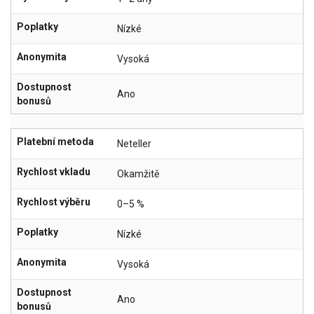
Poplatky
Nízké
Anonymita
Vysoká
Dostupnost
Ano
bonusů
Platební metoda
Neteller
Rychlost vkladu
Okamžitě
Rychlost výběru
0–5 %
Poplatky
Nízké
Anonymita
Vysoká
Dostupnost
Ano
bonusů