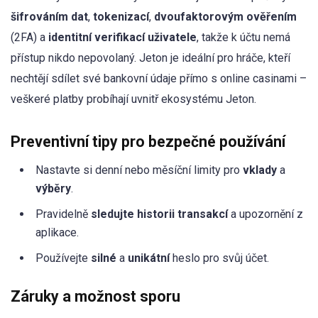
šifrováním dat
,
tokenizací
,
dvoufaktorovým
ověřením
(2FA) a
identitní verifikací uživatele
, takže k účtu nemá
přístup nikdo nepovolaný. Jeton je ideální pro hráče, kteří
nechtějí sdílet své bankovní údaje přímo s online casinami –
veškeré platby probíhají uvnitř ekosystému Jeton.
Preventivní tipy pro bezpečné používání
Nastavte si denní nebo měsíční limity pro
vklady
a
výběry
.
Pravidelně
sledujte historii transakcí
a upozornění z
aplikace.
Používejte
silné
a
unikátní
heslo pro svůj účet.
Záruky a možnost sporu