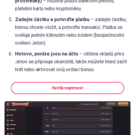
prostředky)
– můžete použít bankovní převod,
platební kartu nebo kryptoměnu.
Zadejte částku a potvrďte platbu
– zadejte částku,
kterou chcete vložit, a potvrďte transakci. Platba se
ověřuje jedním kliknutím nebo kódem (bezpečnostní
ověření Jeton).
Hotovo, peníze jsou na účtu
– většina vkladů přes
Jeton se připisuje okamžitě, takže můžete hned začít
hrát nebo aktivovat svůj uvítací bonus.
Rychlá registrace!