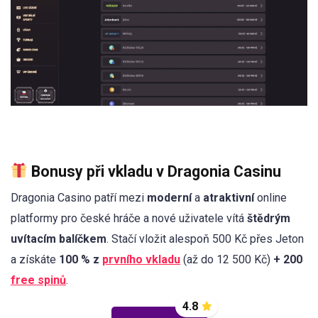
Bonusy při vkladu v Dragonia Casinu
Dragonia Casino patří mezi
moderní
a
atraktivní
online
platformy pro české hráče a nové uživatele vítá
štědrým
uvítacím balíčkem
. Stačí vložit alespoň 500 Kč přes Jeton
a získáte
100 % z
prvního vkladu
(až do 12 500 Kč)
+ 200
free spinů
.
4.8