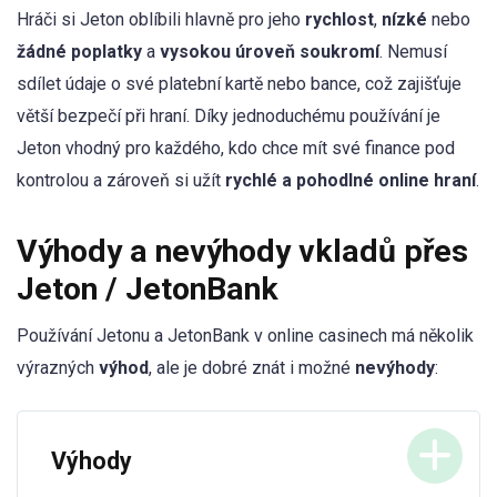
Hráči si Jeton oblíbili hlavně pro jeho
rychlost
,
nízké
nebo
žádné poplatky
a
vysokou úroveň soukromí
. Nemusí
sdílet údaje o své platební kartě nebo bance, což zajišťuje
větší bezpečí při hraní. Díky jednoduchému používání je
Jeton vhodný pro každého, kdo chce mít své finance pod
kontrolou a zároveň si užít
rychlé a pohodlné online hraní
.
Výhody a nevýhody vkladů přes
Jeton / JetonBank
Používání Jetonu a JetonBank v online casinech má několik
výrazných
výhod
, ale je dobré znát i možné
nevýhody
:
Výhody