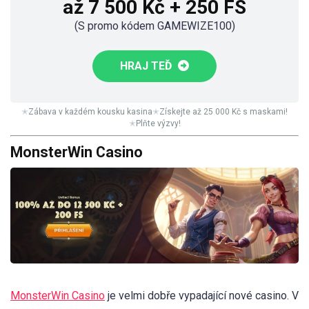
až 7 500 Kč + 250 FS
(S promo kódem GAMEWIZE100)
HRAJ TEĎ
✭
Zábava v každém kousku kasina
✭
Získejte až 25 000 Kč s maskami!
✭
Plňte výzvy!
MonsterWin Casino
MonsterWin Casino
je velmi dobře vypadající nové casino. V