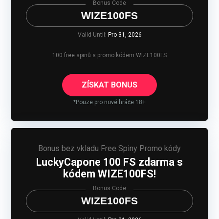
Bonus Code
WIZE100FS
Valid Until:
Pro 31, 2026
100 free spinů s promo kódem WIZE100FS
ZÍSKAT BONUS
*Pouze pro nové hráče 18+
Bonus bez vkladu
Free Spiny
Promo kódy
LuckyCapone 100 FS zdarma s
kódem WIZE100FS!
Bonus Code
WIZE100FS