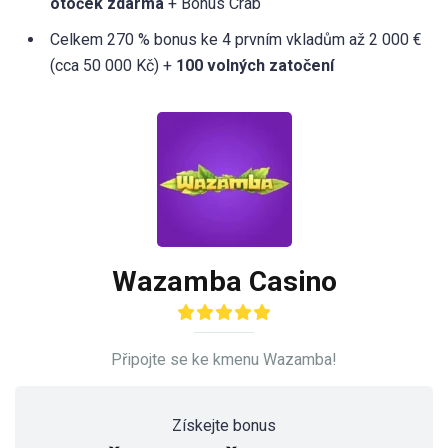
otoček zdarma
+ Bonus Crab
Celkem 270 % bonus ke 4 prvním vkladům až 2 000 €
(cca 50 000 Kč) +
100 volných zatočení
Wazamba Casino
Připojte se ke kmenu Wazamba!
Získejte bonus