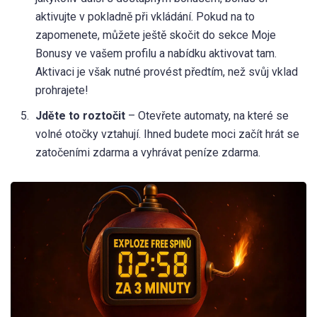
aktivujte v pokladně při vkládání. Pokud na to
zapomenete, můžete ještě skočit do sekce Moje
Bonusy ve vašem profilu a nabídku aktivovat tam.
Aktivaci je však nutné provést předtím, než svůj vklad
prohrajete!
Jděte to roztočit
– Otevřete automaty, na které se
volné otočky vztahují. Ihned budete moci začít hrát se
zatočeními zdarma a vyhrávat peníze zdarma.