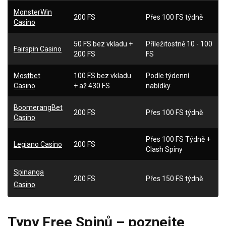
MonsterWin
200 FS
Přes 100 FS
týdně
Casino
50 FS bez vkladu +
Příležitostně 10 - 100
Fairspin Casino
200 FS
FS
Mostbet
100 FS bez vkladu
Podle týdenní
Casino
+ až 430 FS
nabídky
BoomerangBet
200 FS
Přes 100 FS týdně
Casino
Přes 100 FS Týdně +
Legiano Casino
200 FS
Clash Spiny
Spinanga
200 FS
Přes 150 FS
týdně
Casino
Typy Free Spinů – poznejte