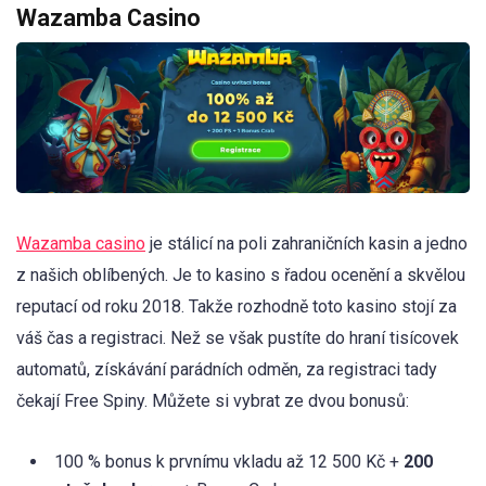
Wazamba Casino
Wazamba casino
je stálicí na poli zahraničních kasin a jedno
z našich oblíbených. Je to kasino s řadou ocenění a skvělou
reputací od roku 2018. Takže rozhodně toto kasino stojí za
váš čas a registraci. Než se však pustíte do hraní tisícovek
automatů, získávání parádních odměn, za registraci tady
čekají Free Spiny. Můžete si vybrat ze dvou bonusů:
100 % bonus k prvnímu vkladu až 12 500 Kč +
200