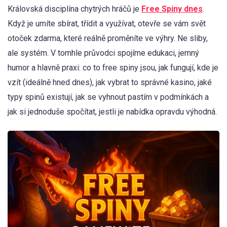
Královská disciplína chytrých hráčů je
Free Spiny dnes
.
Když je umíte sbírat, třídit a využívat, otevře se vám svět
otoček zdarma, které reálně proměníte ve výhry. Ne sliby,
ale systém. V tomhle průvodci spojíme edukaci, jemný
humor a hlavně praxi: co to free spiny jsou, jak fungují, kde je
vzít (ideálně hned dnes), jak vybrat to správné kasino, jaké
typy spinů existují, jak se vyhnout pastím v podmínkách a
jak si jednoduše spočítat, jestli je nabídka opravdu výhodná.