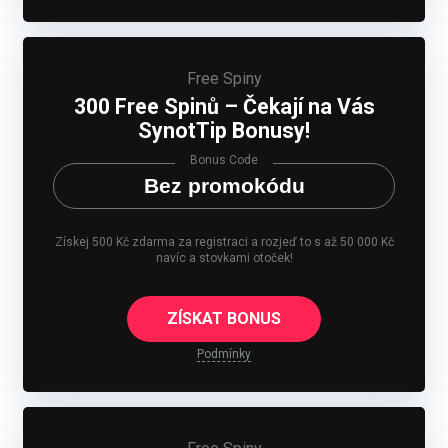
Free Spiny
300 Free Spinů – Čekají na Vás
SynotTip Bonusy!
Bonus Code
Bez promokódu
Získej 500 Kč zdarma za registraci a rozjeď to s až 50 000 Kč
navíc a stovkami otoček!
ZÍSKAT BONUS
Podmínky