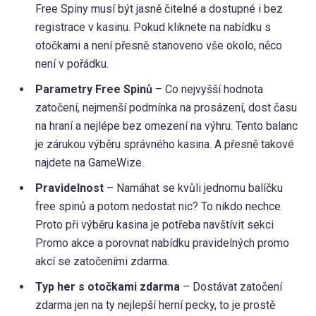
Free Spiny musí být jasně čitelné a dostupné i bez
registrace v kasinu. Pokud kliknete na nabídku s
otočkami a není přesně stanoveno vše okolo, něco
není v pořádku.
Parametry Free Spinů
– Co nejvyšší hodnota
zatočení, nejmenší podmínka na prosázení, dost času
na hraní a nejlépe bez omezení na výhru. Tento balanc
je zárukou výběru správného kasina. A přesně takové
najdete na GameWize.
Pravidelnost
– Namáhat se kvůli jednomu balíčku
free spinů a potom nedostat nic? To nikdo nechce.
Proto při výběru kasina je potřeba navštívit sekci
Promo akce a porovnat nabídku pravidelných promo
akcí se zatočeními zdarma.
Typ her s otočkami zdarma
– Dostávat zatočení
zdarma jen na ty nejlepší herní pecky, to je prostě