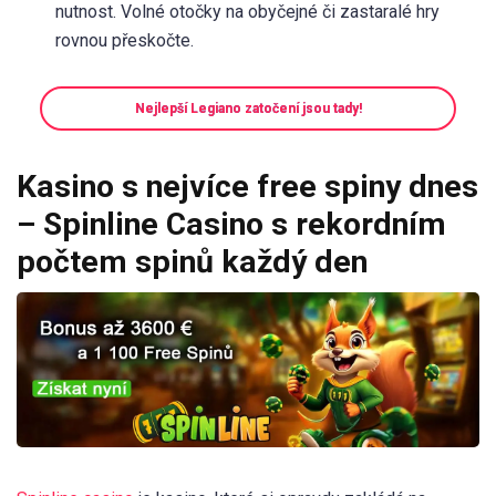
nutnost. Volné otočky na obyčejné či zastaralé hry
rovnou přeskočte.
Nejlepší Legiano zatočení jsou tady!
Kasino s nejvíce free spiny dnes
– Spinline Casino s rekordním
počtem spinů každý den