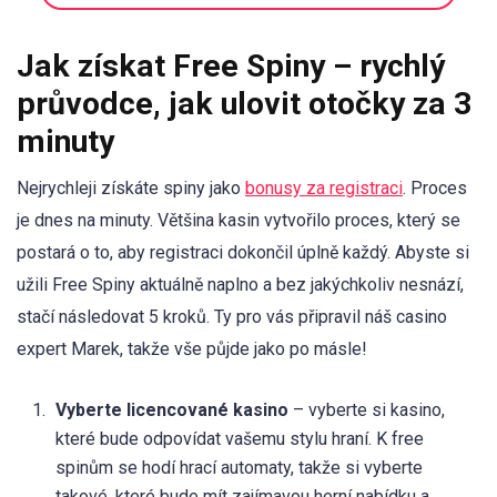
Jak získat Free Spiny – rychlý
průvodce, jak ulovit otočky za 3
minuty
Nejrychleji získáte spiny jako
bonusy za registraci
. Proces
je dnes na minuty. Většina kasin vytvořilo proces, který se
postará o to, aby registraci dokončil úplně každý. Abyste si
užili Free Spiny aktuálně naplno a bez jakýchkoliv nesnází,
stačí následovat 5 kroků. Ty pro vás připravil náš casino
expert Marek, takže vše půjde jako po másle!
Vyberte licencované kasino
– vyberte si kasino,
které bude odpovídat vašemu stylu hraní. K free
spinům se hodí hrací automaty, takže si vyberte
takové, které bude mít zajímavou herní nabídku a