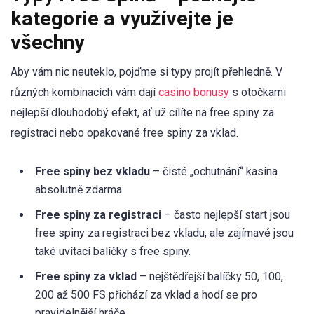
kategorie a využívejte je
všechny
Aby vám nic neuteklo, pojďme si typy projít přehledně. V
různých kombinacích vám dají
casino bonusy
s otočkami
nejlepší dlouhodobý efekt, ať už cílíte na free spiny za
registraci nebo opakované free spiny za vklad.
Free spiny bez vkladu
– čisté „ochutnání“ kasina
absolutně zdarma.
Free spiny za registraci
– často nejlepší start jsou
free spiny za registraci bez vkladu, ale zajímavé jsou
také uvítací balíčky s free spiny.
Free spiny za vklad
– nejštědřejší balíčky 50, 100,
200 až 500 FS přichází za vklad a hodí se pro
pravidelnější hráče.