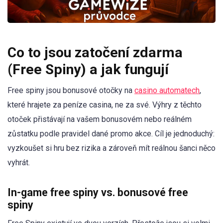
Co to jsou zatočení zdarma
(Free Spiny) a jak fungují
Free spiny jsou bonusové otočky na
casino automatech
,
které hrajete za peníze casina, ne za své. Výhry z těchto
otoček přistávají na vašem bonusovém nebo reálném
zůstatku podle pravidel dané promo akce. Cíl je jednoduchý:
vyzkoušet si hru bez rizika a zároveň mít reálnou šanci něco
vyhrát.
In-game free spiny vs. bonusové free
spiny