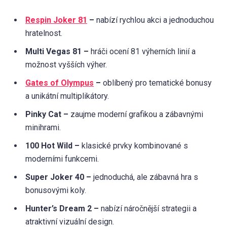
Respin Joker 81
–
nabízí rychlou akci a jednoduchou
hratelnost.
Multi Vegas 81 –
hráči ocení 81 výherních linií a
možnost vyšších výher.
Gates of Olympus
–
oblíbený pro tematické bonusy
a unikátní multiplikátory.
Pinky Cat –
zaujme moderní grafikou a zábavnými
minihrami.
100 Hot Wild –
klasické prvky kombinované s
moderními funkcemi.
Super Joker 40 –
jednoduchá, ale zábavná hra s
bonusovými koly.
Hunter’s Dream 2 –
nabízí náročnější strategii a
atraktivní vizuální design.