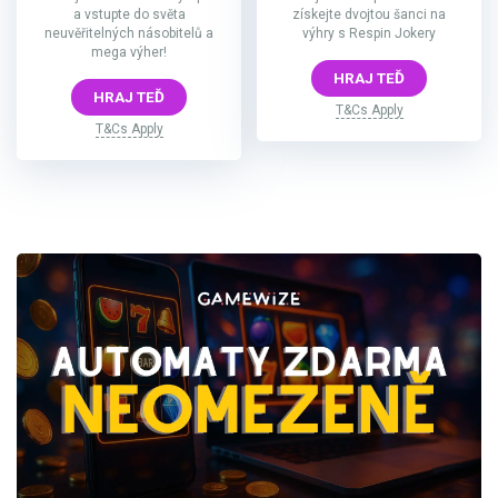
a vstupte do světa
získejte dvojtou šanci na
neuvěřitelných násobitelů a
výhry s Respin Jokery
mega výher!
HRAJ TEĎ
HRAJ TEĎ
T&Cs Apply
T&Cs Apply