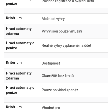
Povinná registrace a ověření účtu
peníze
Kritérium
Možnost výhry
Hrací automaty
Výhry jsou pouze virtuální
zdarma
Hrací automaty o
Reálné výhry vyplacené na účet
peníze
Kritérium
Dostupnost
Hrací automaty
Okamžitě, bez limitů
zdarma
Hrací automaty o
Pouze po vkladu peněz
peníze
Kritérium
Vhodné pro