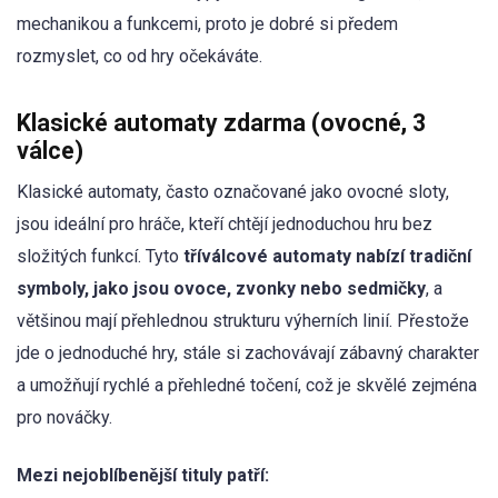
mechanikou a funkcemi, proto je dobré si předem
rozmyslet, co od hry očekáváte.
Klasické automaty zdarma (ovocné, 3
válce)
Klasické automaty, často označované jako ovocné sloty,
jsou ideální pro hráče, kteří chtějí jednoduchou hru bez
složitých funkcí. Tyto
tříválcové automaty nabízí tradiční
symboly, jako jsou ovoce, zvonky nebo sedmičky
, a
většinou mají přehlednou strukturu výherních linií. Přestože
jde o jednoduché hry, stále si zachovávají zábavný charakter
a umožňují rychlé a přehledné točení, což je skvělé zejména
pro nováčky.
Mezi nejoblíbenější tituly patří: