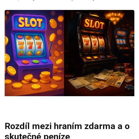
Rozdíl mezi hraním zdarma a o
skutečné peníze