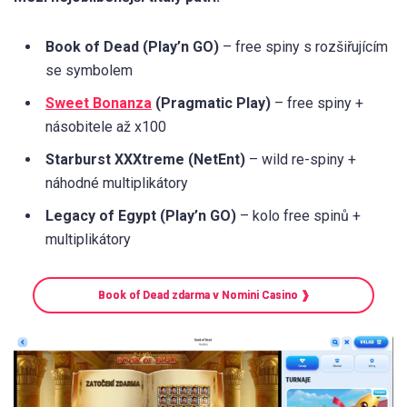
Book of Dead (Play’n GO)
– free spiny s rozšiřujícím
se symbolem
Sweet Bonanza
(Pragmatic Play)
– free spiny +
násobitele až x100
Starburst XXXtreme (NetEnt)
– wild re-spiny +
náhodné multiplikátory
Legacy of Egypt (Play’n GO)
– kolo free spinů +
multiplikátory
Book of Dead zdarma v Nomini Casino ❱