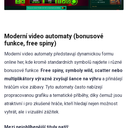
Moderní video automaty (bonusové
funkce, free spiny)
Moderní video automaty představují dynamickou formu
online her, kde kromě standardních symbolů najdete i různé
bonusové funkce.
Free spiny, symboly wild, scatter nebo
multiplikátory výrazně zvyšují šance na výhru
a přinášejí
hráčům více zábavy. Tyto automaty často nabízejí
propracovanou grafiku a tematické příběhy, díky čemuž jsou
atraktivní i pro zkušené hráče, kteří hledají nejen možnost
vyhrát, ale i vizuální zážitek.
Mezi nejoblíbenější tituly patří: