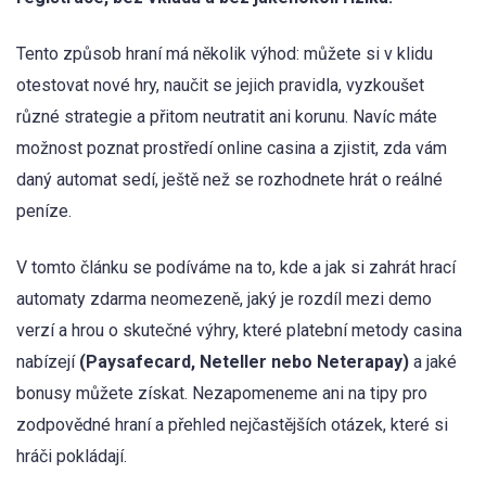
Tento způsob hraní má několik výhod: můžete si v klidu
otestovat nové hry, naučit se jejich pravidla, vyzkoušet
různé strategie a přitom neutratit ani korunu. Navíc máte
možnost poznat prostředí online casina a zjistit, zda vám
daný automat sedí, ještě než se rozhodnete hrát o reálné
peníze.
V tomto článku se podíváme na to, kde a jak si zahrát hrací
automaty zdarma neomezeně, jaký je rozdíl mezi demo
verzí a hrou o skutečné výhry, které platební metody casina
nabízejí
(Paysafecard, Neteller nebo Neterapay)
a jaké
bonusy můžete získat. Nezapomeneme ani na tipy pro
zodpovědné hraní a přehled nejčastějších otázek, které si
hráči pokládají.