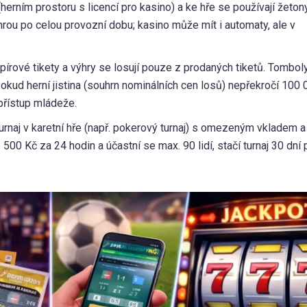
herním prostoru s licencí pro kasino) a ke hře se používají žetony
rou po celou provozní dobu; kasino může mít i automaty, ale v
apírové tikety a výhry se losují pouze z prodaných tiketů. Tombol
kud herní jistina (souhrn nominálních cen losů) nepřekročí 100 
přístup mládeže.
urnaj v karetní hře (např. pokerový turnaj) s omezeným vkladem 
500 Kč za 24 hodin a účastní se max. 90 lidí, stačí turnaj 30 dn