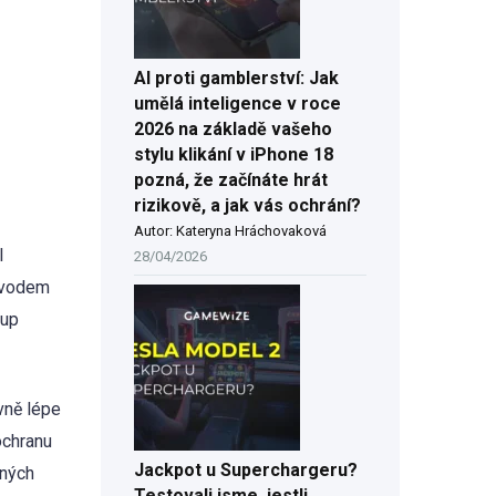
AI proti gamblerství: Jak
umělá inteligence v roce
2026 na základě vašeho
stylu klikání v iPhone 18
pozná, že začínáte hrát
rizikově, a jak vás ochrání?
Autor: Kateryna Hráchovaková
l
28/04/2026
důvodem
tup
vně lépe
ochranu
Jackpot u Superchargeru?
ených
Testovali jsme, jestli