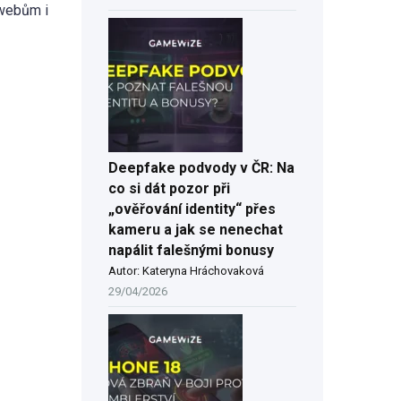
 webům i
Deepfake podvody v ČR: Na
co si dát pozor při
„ověřování identity“ přes
kameru a jak se nenechat
napálit falešnými bonusy
Autor: Kateryna Hráchovaková
29/04/2026