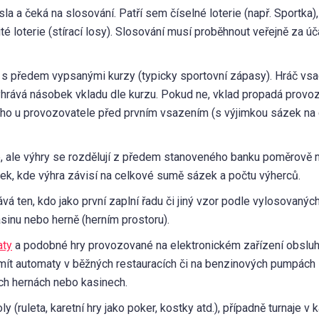
sla a čeká na slosování. Patří sem číselné loterie (např. Sportka),
ité loterie (stírací losy). Slosování musí proběhnout veřejně za úč
 s předem vypsanými kurzy (typicky sportovní zápasy). Hráč vsa
yhrává násobek vkladu dle kurzu. Pokud ne, vklad propadá provoz
ího u provozovatele před prvním vsazením (s výjimkou sázek na
 ale výhry se rozdělují z předem stanoveného banku poměrově 
ek, kde výhra závisí na celkové sumě sázek a počtu výherců.
rává ten, kdo jako první zaplní řadu či jiný vzor podle vylosovaných
inu nebo herně (herním prostoru).
aty
a podobné hry provozované na elektronickém zařízení obsl
mít automaty v běžných restauracích či na benzinových pumpách
ých hernách nebo kasinech.
y (ruleta, karetní hry jako poker, kostky atd.), případně turnaje v 