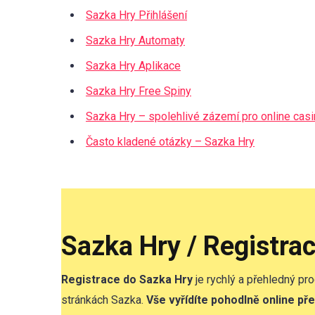
Sazka Hry Přihlášení
Sazka Hry Automaty
Sazka Hry Aplikace
Sazka Hry Free Spiny
Sazka Hry – spolehlivé zázemí pro online cas
Často kladené otázky – Sazka Hry
Sazka Hry / Registra
Registrace do Sazka Hry
je rychlý a přehledný pro
stránkách Sazka.
Vše vyřídíte pohodlně online př