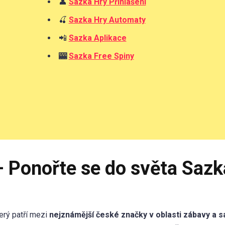
👤
Sazka Hry Přihlášení
🍒
Sazka Hry Automaty
📲
Sazka Aplikace
🎰
Sazka Free Spiny
 Ponořte se do světa Sazk
erý patří mezi
nejznámější české značky v oblasti zábavy a 