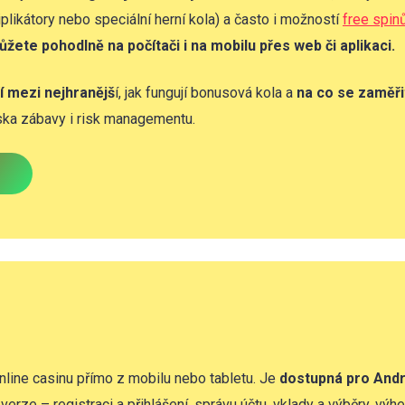
likátory nebo speciální herní kola) a často i možností
free spin
žete pohodlně na počítači i na mobilu přes web či aplikaci.
ří mezi nejhranějš
í, jak fungují bonusová kola a
na co se zaměřit
ska zábavy i risk managementu.
line casinu přímo z mobilu nebo tabletu. Je
dostupná pro Andr
erze – registraci a přihlášení, správu účtu, vklady a výběry, výhe