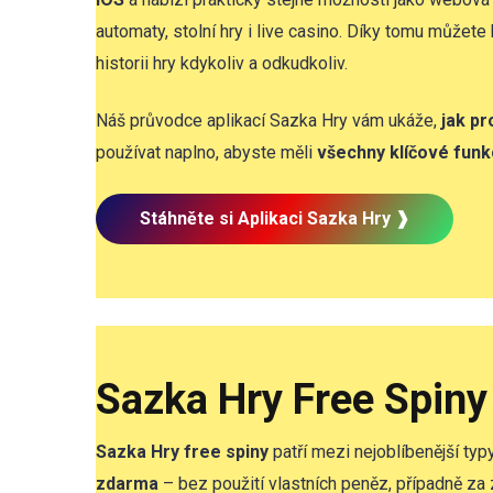
automaty, stolní hry i live casino. Díky tomu můžete
historii hry kdykoliv a odkudkoliv.
Náš průvodce aplikací Sazka Hry vám ukáže,
jak pr
používat naplno, abyste měli
všechny klíčové funk
Stáhněte si Aplikaci Sazka Hry ❱
Sazka Hry Free Spiny
Sazka Hry free spiny
patří mezi nejoblíbenější ty
zdarma
– bez použití vlastních peněz, případně za