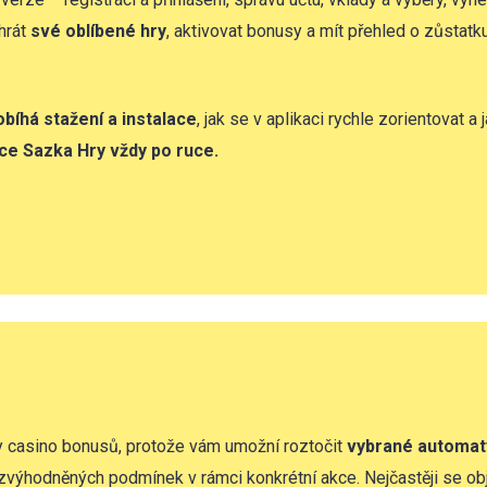
 hrát
své oblíbené hry
, aktivovat bonusy a mít přehled o zůstatku
obíhá stažení a instalace
, jak se v aplikaci rychle zorientovat a j
ce Sazka Hry vždy po ruce.
py casino bonusů, protože vám umožní roztočit
vybrané automat
 zvýhodněných podmínek v rámci konkrétní akce. Nejčastěji se obj