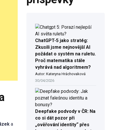
ChatGPT-5 jako stratég:
Zkusili jsme nejnovější AI
požádat o systém na ruletu.
Proč matematika stále
vyhrává nad algoritmem?
Autor: Kateryna Hráchovaková
30/04/2026
a
Deepfake podvody v ČR: Na
co si dát pozor při
sázek
a
„ověřování identity“ přes