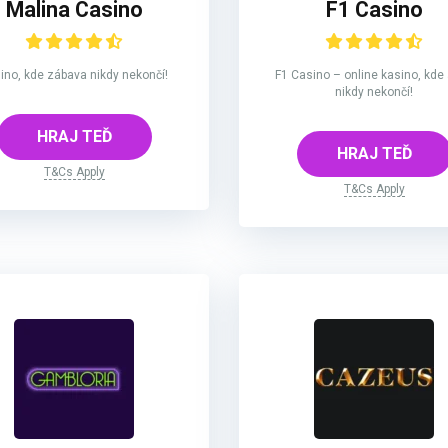
Malina Casino
F1 Casino
ino, kde zábava nikdy nekončí!
F1 Casino – online kasino, kde
nikdy nekončí!
HRAJ TEĎ
HRAJ TEĎ
T&Cs Apply
T&Cs Apply