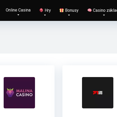
Online Casina
Hry
Bonusy
Casino zákla