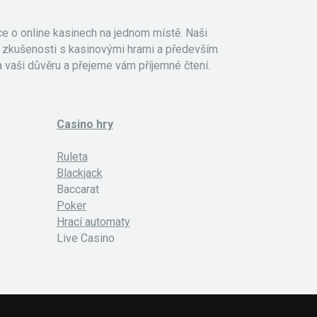
 o online kasinech na jednom místě. Naši
 zkušenosti s kasinovými hrami a především
 vaši důvěru a přejeme vám příjemné čtení.
Casino hry
Ruleta
Blackjack
Baccarat
Poker
Hrací automaty
Live Casino