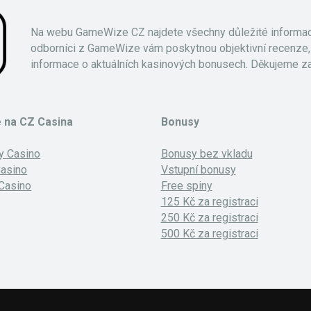
Na webu GameWize CZ najdete všechny důležité informace
odborníci z GameWize vám poskytnou objektivní recenze,
informace o aktuálních kasinových bonusech. Děkujeme za
 na CZ Casina
Bonusy
y Casino
Bonusy bez vkladu
Casino
Vstupní bonusy
 Casino
Free spiny
125 Kč za registraci
250 Kč za registraci
500 Kč za registraci