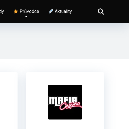
dy
Průvodce
Aktuality