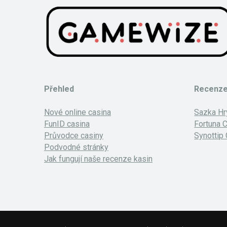
Přehled
Recenze
Nové online casina
Sazka Hr
FunID casina
Fortuna 
Průvodce casiny
Synottip
Podvodné stránky
Jak fungují naše recenze kasin