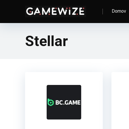
Domov
Stellar