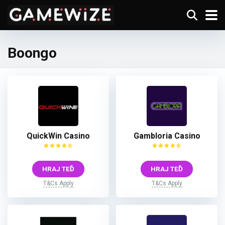
Boongo
QuickWin Casino
Gambloria Casino
HRAJ TEĎ
HRAJ TEĎ
T&Cs Apply
T&Cs Apply