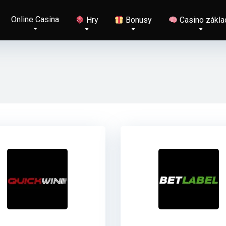
Online Casina
Hry
Bonusy
Casino zákla