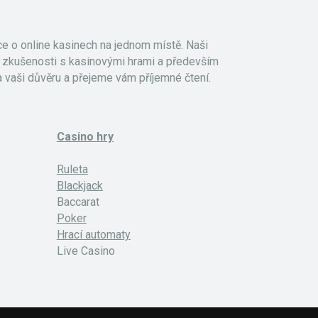
 o online kasinech na jednom místě. Naši
 zkušenosti s kasinovými hrami a především
 vaši důvěru a přejeme vám příjemné čtení.
Casino hry
Ruleta
Blackjack
Baccarat
Poker
Hrací automaty
Live Casino