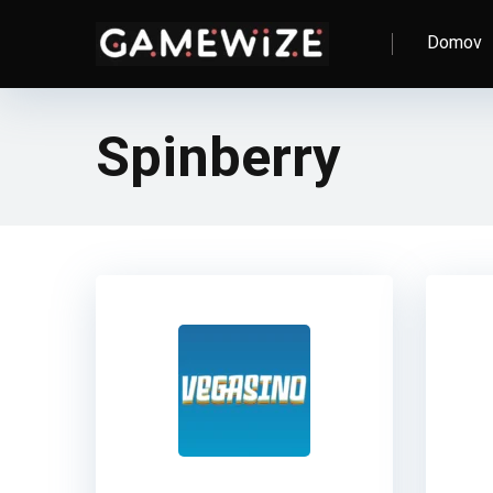
Domov
Spinberry