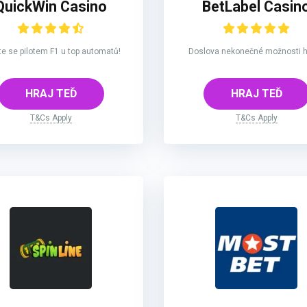
QuickWin Casino
BetLabel Casin
te se pilotem F1 u top automatů!
Doslova nekonečné možnosti h
HRAJ TEĎ
HRAJ TEĎ
T&Cs Apply
T&Cs Apply