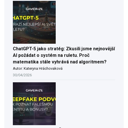
ChatGPT-5 jako stratég: Zkusili jsme nejnovější
AI požádat o systém na ruletu. Proč
matematika stále vyhrává nad algoritmem?
Autor: Kateryna Hráchovaková
30/04/2026