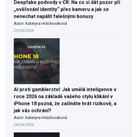
Deepfake podvody v ČR: Na co si dát pozor při
„ověřování identity“ přes kameru a jak se
nenechat napálit falešnými bonusy
Autor: Kateryna Hráchovaková
29/04/2026
AI proti gamblerství: Jak umělá inteligence v
roce 2026 na základě vašeho stylu klikání v
iPhone 18 pozná, že začínáte hrát rizikově, a
jak vás ochrání?
Autor: Kateryna Hráchovaková
28/04/2026