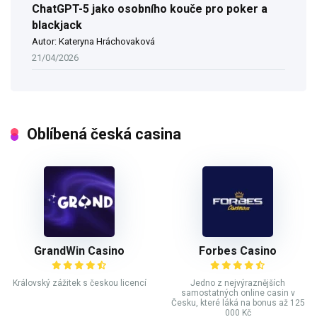
ChatGPT-5 jako osobního kouče pro poker a
blackjack
Autor: Kateryna Hráchovaková
21/04/2026
Oblíbená česká casina
GrandWin Casino
Forbes Casino
Královský zážitek s českou licencí
Jedno z nejvýraznějších
samostatných online casin v
Česku, které láká na bonus až 125
000 Kč