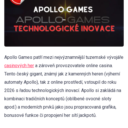
Apollo Games patří mezi nejvýznamnější tuzemské vývojáře
casinových her
a zároveň provozovatele online casina.
Tento český gigant, známý jak z kamenných heren (výherní
automaty Apollo), tak z online prostředí, vstoupil do roku
2026 s řadou technologických inovací. Apollo si zakládá na
kombinaci tradičních konceptů (oblíbené ovocné sloty
apod.) a moderních prvků jako jsou propracovaná grafika,
bonusové funkce či propojení her sítí jackpotů.