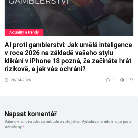
Aktuality a trendy
AI proti gamblerství: Jak umělá inteligence
v roce 2026 na základě vašeho stylu
klikání v iPhone 18 pozná, že začínáte hrát
rizikově, a jak vás ochrání?
28/04/2026
0
177
Napsat komentář
Vaše e-mailová adresa nebude zveřejněna.
Vyžadované informace jsou
označeny
*