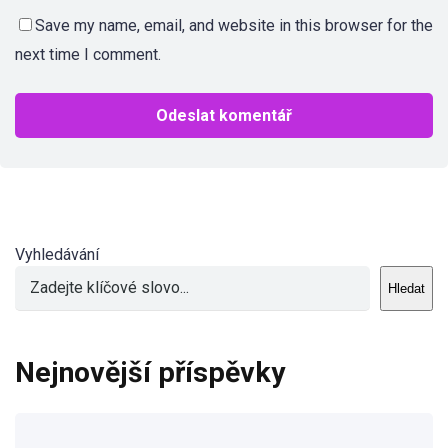
Save my name, email, and website in this browser for the
next time I comment.
Vyhledávání
Hledat
Nejnovější příspěvky