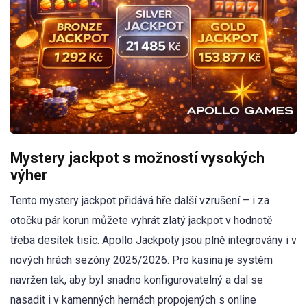
Mystery jackpot s možností vysokých
výher
Tento mystery jackpot přidává hře další vzrušení – i za
otočku pár korun můžete vyhrát zlatý jackpot v hodnotě
třeba desítek tisíc. Apollo Jackpoty jsou plně integrovány i v
nových hrách sezóny 2025/2026. Pro kasina je systém
navržen tak, aby byl snadno konfigurovatelný a dal se
nasadit i v kamenných hernách propojených s online