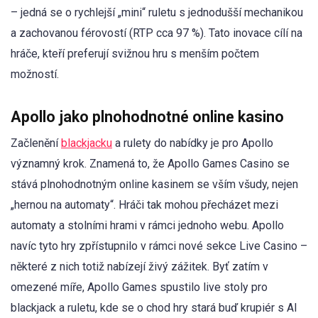
– jedná se o rychlejší „mini“ ruletu s jednodušší mechanikou
a zachovanou férovostí (RTP cca 97 %). Tato inovace cílí na
hráče, kteří preferují svižnou hru s menším počtem
možností.
Apollo jako plnohodnotné online kasino
Začlenění
blackjacku
a rulety do nabídky je pro Apollo
významný krok. Znamená to, že Apollo Games Casino se
stává plnohodnotným online kasinem se vším všudy, nejen
„hernou na automaty“. Hráči tak mohou přecházet mezi
automaty a stolními hrami v rámci jednoho webu. Apollo
navíc tyto hry zpřístupnilo v rámci nové sekce Live Casino –
některé z nich totiž nabízejí živý zážitek. Byť zatím v
omezené míře, Apollo Games spustilo live stoly pro
blackjack a ruletu, kde se o chod hry stará buď krupiér s AI