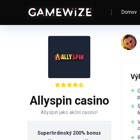
Domov
Vý
O
Allyspin casino
p
Š
Allyspin jako akční casino!
6
V
c
Superhrdinský 200% bonus
R