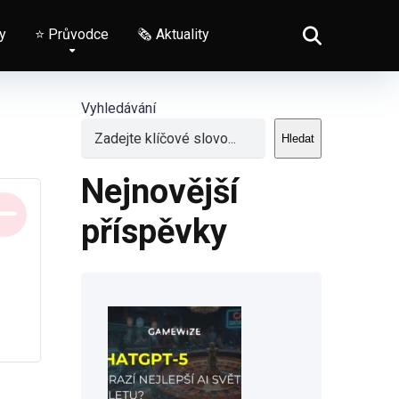
y
⭐ Průvodce
🗞️ Aktuality
Vyhledávání
Hledat
Nejnovější
příspěvky