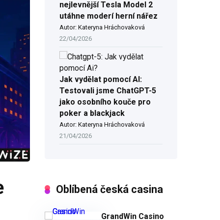
nejlevnější Tesla Model 2
utáhne moderí herní nářez
Autor: Kateryna Hráchovaková
22/04/2026
Jak vydělat pomocí AI:
Testovali jsme ChatGPT-5
jako osobního kouče pro
poker a blackjack
Autor: Kateryna Hráchovaková
21/04/2026
e
Oblíbená česká casina
GrandWin Casino