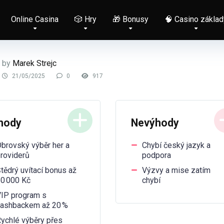
Online Casina
🎲 Hry
🎁 Bonusy
🧠 Casino základ
by
Marek Strejc
21/05/2025
0
917
hody
Nevýhody
brovský výběr her a
Chybí český jazyk a
roviderů
podpora
tědrý uvítací bonus až
Výzvy a mise zatím
0 000 Kč
chybí
IP program s
ashbackem až 20 %
ychlé výběry přes