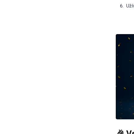
Uží
🎉 V