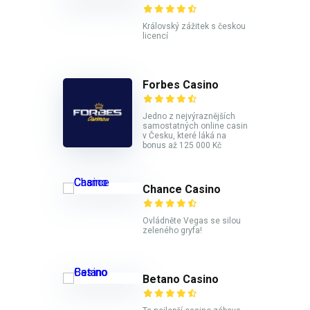
Královský zážitek s českou
licencí
Forbes Casino
Jedno z nejvýraznějších
samostatných online casin
v Česku, které láká na
bonus až 125 000 Kč
Chance Casino
Ovládněte Vegas se silou
zeleného gryfa!
Betano Casino