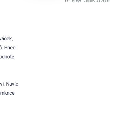
Ta nejlepší casino zábava.
ováček,
ů. Hned
hodnotě
í. Navíc
demknce