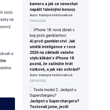
kameru a jak se nenechat
napálit falešnými bonusy
ch slotů
Autor: Kateryna Hráchovaková
sázky na
29/04/2026
onusový
AI proti gamblerství: Jak
umělá inteligence v roce
2026 na základě vašeho
 obsah a
stylu klikání v iPhone 18
číte
pozná, že začínáte hrát
inášíme
rizikově, a jak vás ochrání?
Autor: Kateryna Hráchovaková
28/04/2026
Jackpot u Superchargeru?
Testovali jsme, jestli