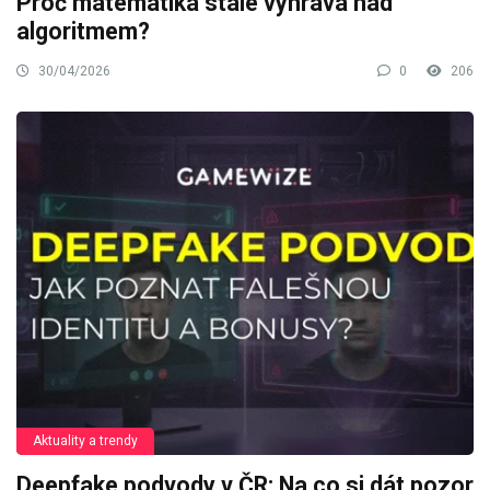
Proč matematika stále vyhrává nad
algoritmem?
30/04/2026
0
206
Aktuality a trendy
Deepfake podvody v ČR: Na co si dát pozor