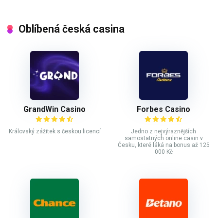
Oblíbená česká casina
GrandWin Casino
Forbes Casino
Královský zážitek s českou licencí
Jedno z nejvýraznějších
samostatných online casin v
Česku, které láká na bonus až 125
000 Kč