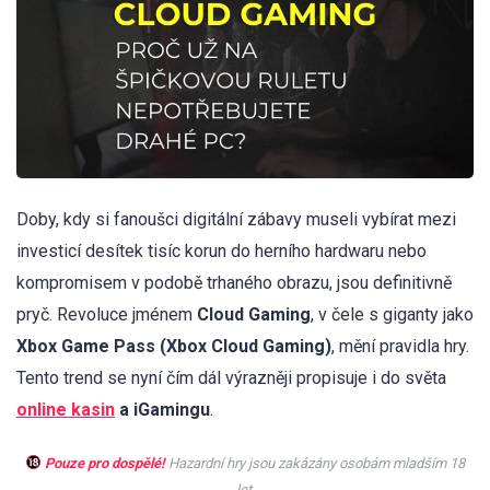
Doby, kdy si fanoušci digitální zábavy museli vybírat mezi
investicí desítek tisíc korun do herního hardwaru nebo
kompromisem v podobě trhaného obrazu, jsou definitivně
pryč. Revoluce jménem
Cloud Gaming
, v čele s giganty jako
Xbox Game Pass (Xbox Cloud Gaming)
, mění pravidla hry.
Tento trend se nyní čím dál výrazněji propisuje i do světa
online kasin
a iGamingu
.
Pouze pro dospělé!
Hazardní hry jsou zakázány osobám mladším 18
let.