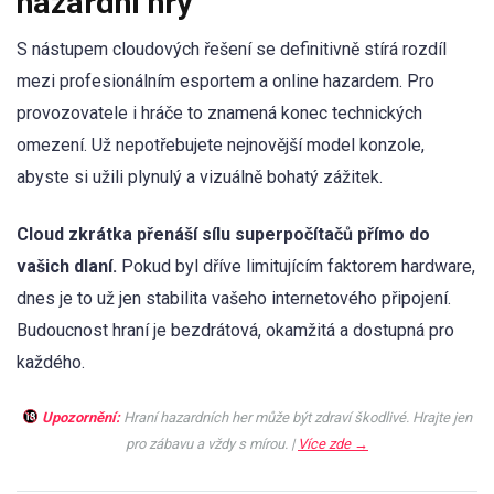
hazardní hry
S nástupem cloudových řešení se definitivně stírá rozdíl
mezi profesionálním esportem a online hazardem. Pro
provozovatele i hráče to znamená konec technických
omezení. Už nepotřebujete nejnovější model konzole,
abyste si užili plynulý a vizuálně bohatý zážitek.
Cloud zkrátka přenáší sílu superpočítačů přímo do
vašich dlaní.
Pokud byl dříve limitujícím faktorem hardware,
dnes je to už jen stabilita vašeho internetového připojení.
Budoucnost hraní je bezdrátová, okamžitá a dostupná pro
každého.
Upozornění:
Hraní hazardních her může být zdraví škodlivé. Hrajte jen
pro zábavu a vždy s mírou. |
Více zde →