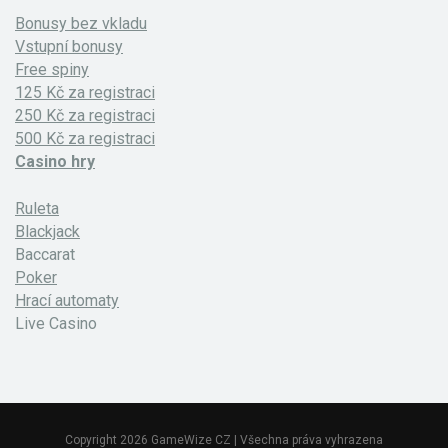
Bonusy bez vkladu
Vstupní bonusy
Free spiny
125 Kč za registraci
250 Kč za registraci
500 Kč za registraci
Casino hry
Ruleta
Blackjack
Baccarat
Poker
Hrací automaty
Live Casino
Copyright 2026 GameWize CZ | Všechna práva vyhrazena