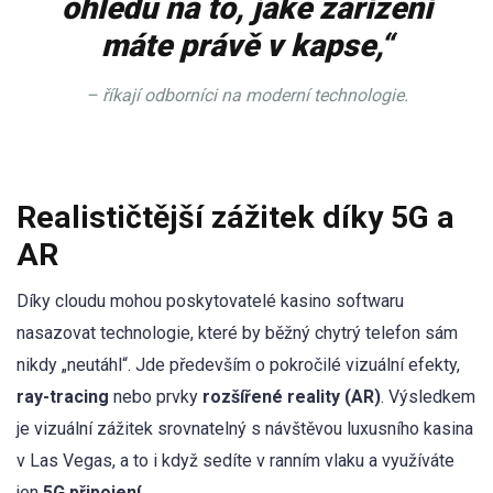
ohledu na to, jaké zařízení
máte právě v kapse,“
– říkají odborníci na moderní technologie.
Realističtější zážitek díky 5G a
AR
Díky cloudu mohou poskytovatelé kasino softwaru
nasazovat technologie, které by běžný chytrý telefon sám
nikdy „neutáhl“. Jde především o pokročilé vizuální efekty,
ray-tracing
nebo prvky
rozšířené reality (AR)
. Výsledkem
je vizuální zážitek srovnatelný s návštěvou luxusního kasina
v Las Vegas, a to i když sedíte v ranním vlaku a využíváte
jen
5G připojení
.