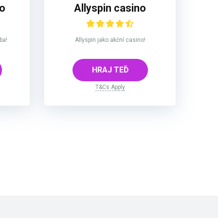
o
Allyspin casino
ba!
Allyspin jako akční casino!
HRAJ TEĎ
T&Cs Apply