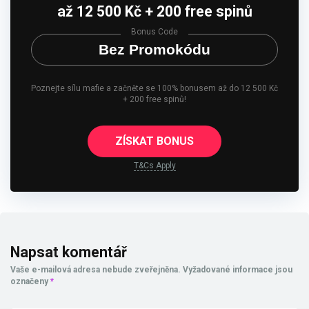
až 12 500 Kč + 200 free spinů
Bonus Code
Bez Promokódu
Poznejte sílu mafie a začněte se 100% bonusem až do 12 500 Kč
+ 200 free spinů!
ZÍSKAT BONUS
T&Cs Apply
Napsat komentář
Vaše e-mailová adresa nebude zveřejněna.
Vyžadované informace jsou
označeny
*