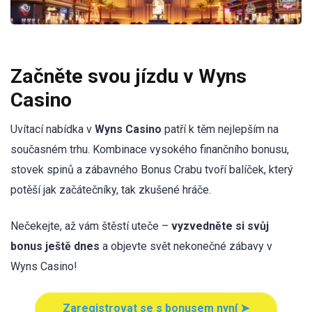
Začněte svou jízdu v Wyns
Casino
Uvítací nabídka v
Wyns Casino
patří k těm nejlepším na
současném trhu. Kombinace vysokého finančního bonusu,
stovek spinů a zábavného Bonus Crabu tvoří balíček, který
potěší jak začátečníky, tak zkušené hráče.
Nečekejte, až vám štěstí uteče –
vyzvedněte si svůj
bonus ještě dnes
a objevte svět nekonečné zábavy v
Wyns Casino!
Zaregistrovat se s bonusem nyní ➤