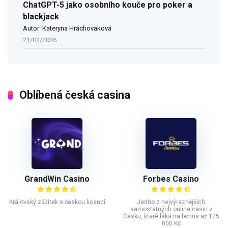
ChatGPT-5 jako osobního kouče pro poker a
blackjack
Autor: Kateryna Hráchovaková
21/04/2026
Oblíbená česká casina
GrandWin Casino
Forbes Casino
Královský zážitek s českou licencí
Jedno z nejvýraznějších
samostatných online casin v
Česku, které láká na bonus až 125
000 Kč