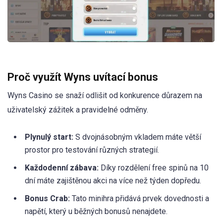
Proč využít Wyns uvítací bonus
Wyns Casino se snaží odlišit od konkurence důrazem na
uživatelský zážitek a pravidelné odměny.
Plynulý start:
S dvojnásobným vkladem máte větší
prostor pro testování různých strategií.
Každodenní zábava:
Díky rozdělení free spinů na 10
dní máte zajištěnou akci na více než týden dopředu.
Bonus Crab:
Tato minihra přidává prvek dovednosti a
napětí, který u běžných bonusů nenajdete.