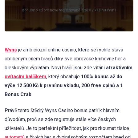
Bonusy platí pro nově registrované hráče v kasinu Wyns
Wyns
je ambiciózní online casino, které se rychle stává
oblíbeným cílem hráčů díky své obrovské knihovně her a
bleskovým výplatám. Noví hráči jsou zde vítáni
atraktivním
uvítacím balíčkem
, který obsahuje
100% bonus až do
výše 12 500 Kč k prvnímu vkladu, 200 free spinů a 1
Bonus Crab
.
Právě tento štědrý Wyns Casino bonus patří k hlavním
důvodům, proč se zde registruje stále více českých
uživatelů. Je to perfektní příležitost, jak prozkoumat tisíce
automatů
a živých her s dvojnásobným rozpočtem hned od