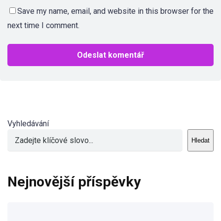
Save my name, email, and website in this browser for the
next time I comment.
Vyhledávání
Hledat
Nejnovější příspěvky