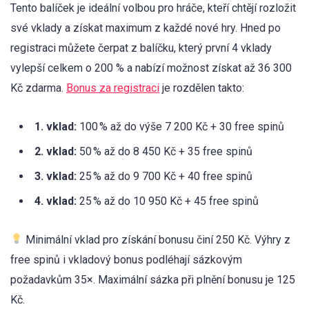
Tento balíček je ideální volbou pro hráče, kteří chtějí rozložit
své vklady a získat maximum z každé nové hry. Hned po
registraci můžete čerpat z balíčku, který první 4 vklady
vylepší celkem o 200 % a nabízí možnost získat až 36 300
Kč zdarma.
Bonus za registraci
je rozdělen takto:
1. vklad:
100 % až do výše 7 200 Kč + 30 free spinů
2. vklad:
50 % až do 8 450 Kč + 35 free spinů
3. vklad:
25 % až do 9 700 Kč + 40 free spinů
4. vklad:
25 % až do 10 950 Kč + 45 free spinů
Minimální vklad pro získání bonusu činí 250 Kč. Výhry z
free spinů i vkladový bonus podléhají sázkovým
požadavkům 35×. Maximální sázka při plnění bonusu je 125
Kč.