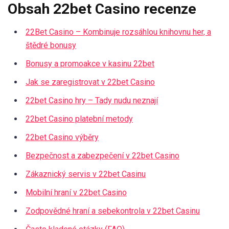
Obsah 22bet Casino recenze
22Bet Casino – Kombinuje rozsáhlou knihovnu her, a
štědré bonusy
Bonusy a promoakce v kasinu 22bet
Jak se zaregistrovat v 22bet Casino
22bet Casino hry – Tady nudu neznají
22bet Casino platební metody
22bet Casino výběry
Bezpečnost a zabezpečení v 22bet Casino
Zákaznický servis v 22bet Casinu
Mobilní hraní v 22bet Casino
Zodpovědné hraní a sebekontrola v 22bet Casinu