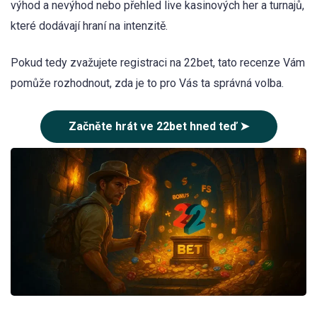
výhod a nevýhod nebo přehled live kasinových her a turnajů,
které dodávají hraní na intenzitě.
Pokud tedy zvažujete registraci na 22bet, tato recenze Vám
pomůže rozhodnout, zda je to pro Vás ta správná volba.
Začněte hrát ve 22bet hned teď ➤