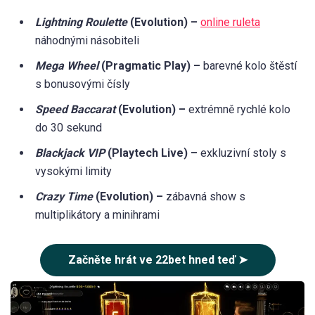
Lightning Roulette
(Evolution) –
online ruleta
náhodnými násobiteli
Mega Wheel
(Pragmatic Play) –
barevné kolo štěstí
s bonusovými čísly
Speed Baccarat
(Evolution) –
extrémně rychlé kolo
do 30 sekund
Blackjack VIP
(Playtech Live) –
exkluzivní stoly s
vysokými limity
Crazy Time
(Evolution) –
zábavná show s
multiplikátory a minihrami
Začněte hrát ve 22bet hned teď
➤