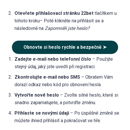
Otevřete přihlašovací stránku 22bet
tlačítkem u
tohoto kroku– Poté klikněte na přihlásit se a
následovně na
Zapomněli jste heslo?
Obnovte si heslo rychle a bezpečně
➤
Zadejte e-mail nebo telefonní číslo
– Použijte
stejný údaj, jaký jste uvedli při registraci.
Zkontrolujte e-mail nebo SMS
– Obratem Vám
dorazí odkaz nebo kód pro obnovení hesla.
Vytvořte nové heslo
– Zvolte silné heslo, které si
snadno zapamatujete, a potvrďte změnu.
Přihlaste se novými údaji
– Po úspěšné změně se
můžete ihned přihlásit a pokračovat ve hře.