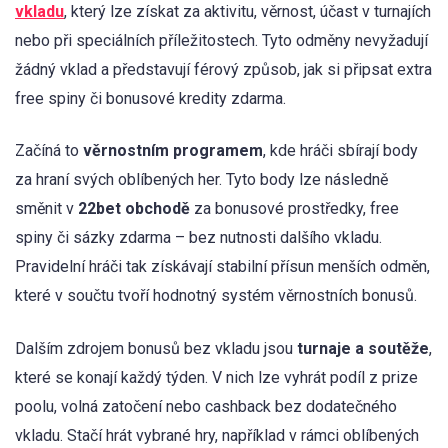
vkladu
, který lze získat za aktivitu, věrnost, účast v turnajích
nebo při speciálních příležitostech. Tyto odměny nevyžadují
žádný vklad a představují férový způsob, jak si připsat extra
free spiny či bonusové kredity zdarma.
Začíná to
věrnostním programem
, kde hráči sbírají body
za hraní svých oblíbených her. Tyto body lze následně
směnit v
22bet obchodě
za bonusové prostředky, free
spiny či sázky zdarma – bez nutnosti dalšího vkladu.
Pravidelní hráči tak získávají stabilní přísun menších odměn,
které v součtu tvoří hodnotný systém věrnostních bonusů.
Dalším zdrojem bonusů bez vkladu jsou
turnaje a soutěže
,
které se konají každý týden. V nich lze vyhrát podíl z prize
poolu, volná zatočení nebo cashback bez dodatečného
vkladu. Stačí hrát vybrané hry, například v rámci oblíbených