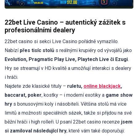
22bet Live Casino – autentický zážitek s
profesionálními dealery
22bet casino si sekci Live Casino pořádně vymazlilo.
Nabízí
přes tisíc stolů
s reálnými krupiéry od vývojářů jako
Evolution, Pragmatic Play Live, Playtech Live či Ezugi
.
Hry se streamují v HD kvalitě a umožňují interakci s dealery
i hráči.
Najdete zde klasické tituly –
ruletu,
online blackjack
,
baccarat, poker
, kostky – i moderní exotiky a
game show
hry
s bonusovými koly i násobiteli. Většina stolů má více
limitů a možnosti speciálních sázek, takže si přijdou na své
běžní hráči i high rolleři. U psaní 22bet casino recenze
jsem
si zamiloval následující hry
, které vám také doporučuji: