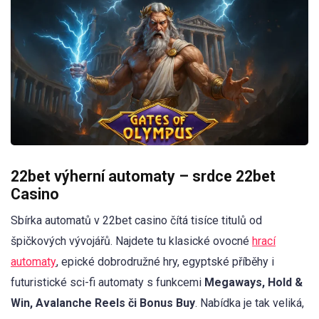
22bet výherní automaty – srdce 22bet
Casino
Sbírka automatů v 22bet casino čítá tisíce titulů od
špičkových vývojářů. Najdete tu klasické ovocné
hrací
automaty
, epické dobrodružné hry, egyptské příběhy i
futuristické sci-fi automaty s funkcemi
Megaways, Hold &
Win, Avalanche Reels či Bonus Buy
. Nabídka je tak veliká,