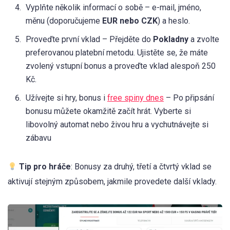
Vyplňte několik informací o sobě – e-mail, jméno,
měnu (doporučujeme
EUR nebo CZK
) a heslo.
Proveďte první vklad – Přejděte do
Pokladny
a zvolte
preferovanou platební metodu. Ujistěte se, že máte
zvolený vstupní bonus a proveďte vklad alespoň 250
Kč.
Užívejte si hry, bonus i
free spiny dnes
– Po připsání
bonusu můžete okamžitě začít hrát. Vyberte si
libovolný automat nebo živou hru a vychutnávejte si
zábavu
Tip pro hráče
: Bonusy za druhý, třetí a čtvrtý vklad se
aktivují stejným způsobem, jakmile provedete další vklady.