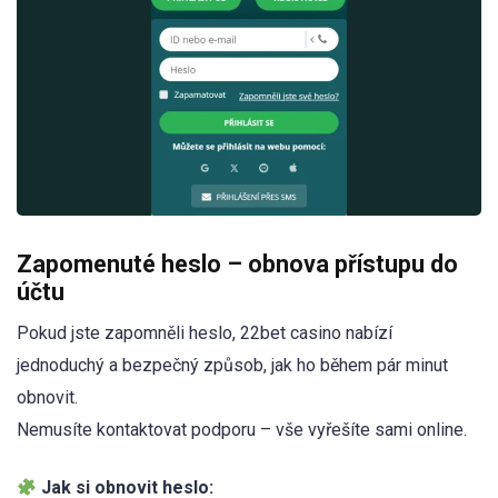
Zapomenuté heslo – obnova přístupu do
účtu
Pokud jste zapomněli heslo, 22bet casino nabízí
jednoduchý a bezpečný způsob, jak ho během pár minut
obnovit.
Nemusíte kontaktovat podporu – vše vyřešíte sami online.
Jak si obnovit heslo: