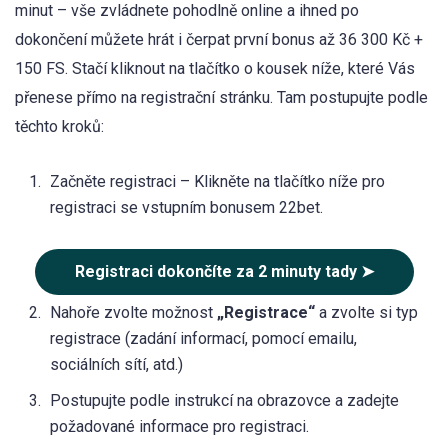
minut – vše zvládnete pohodlně online a ihned po
dokončení můžete hrát i čerpat první bonus až 36 300 Kč +
150 FS. Stačí kliknout na tlačítko o kousek níže, které Vás
přenese přímo na registrační stránku. Tam postupujte podle
těchto kroků:
Začněte registraci – Klikněte na tlačítko níže pro
registraci se vstupním bonusem 22bet.
Registraci dokončíte za 2 minuty tady
➤
Nahoře zvolte možnost
„Registrace“
a zvolte si typ
registrace (zadání informací, pomocí emailu,
sociálních sítí, atd.)
Postupujte podle instrukcí na obrazovce a zadejte
požadované informace pro registraci.