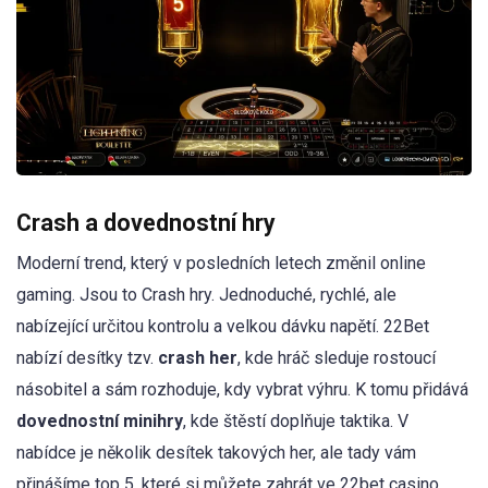
Crash a dovednostní hry
Moderní trend, který v posledních letech změnil online
gaming. Jsou to Crash hry. Jednoduché, rychlé, ale
nabízející určitou kontrolu a velkou dávku napětí. 22Bet
nabízí desítky tzv.
crash her
, kde hráč sleduje rostoucí
násobitel a sám rozhoduje, kdy vybrat výhru. K tomu přidává
dovednostní minihry
, kde štěstí doplňuje taktika. V
nabídce je několik desítek takových her, ale tady vám
přinášíme top 5, které si můžete zahrát ve 22bet casino