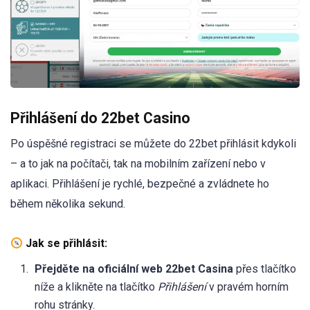
Přihlášení do 22bet Casino
Po úspěšné registraci se můžete do 22bet přihlásit kdykoli
– a to jak na počítači, tak na mobilním zařízení nebo v
aplikaci. Přihlášení je rychlé, bezpečné a zvládnete ho
během několika sekund.
Jak se přihlásit:
Přejděte na oficiální web 22bet Casina
přes tlačítko
níže a klikněte na tlačítko
Přihlášení
v pravém horním
rohu stránky.