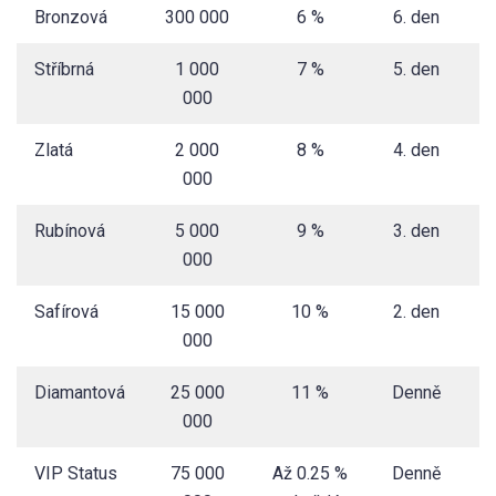
Bronzová
300 000
6 %
6. den
Stříbrná
1 000
7 %
5. den
000
Zlatá
2 000
8 %
4. den
000
Rubínová
5 000
9 %
3. den
000
Safírová
15 000
10 %
2. den
000
Diamantová
25 000
11 %
Denně
000
VIP Status
75 000
Až 0.25 %
Denně