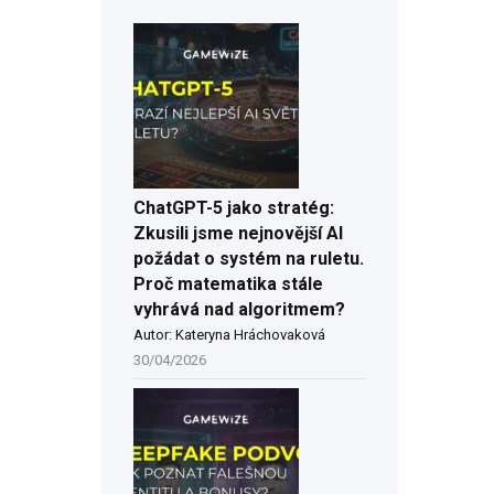
ChatGPT-5 jako stratég:
Zkusili jsme nejnovější AI
požádat o systém na ruletu.
Proč matematika stále
vyhrává nad algoritmem?
Autor: Kateryna Hráchovaková
30/04/2026