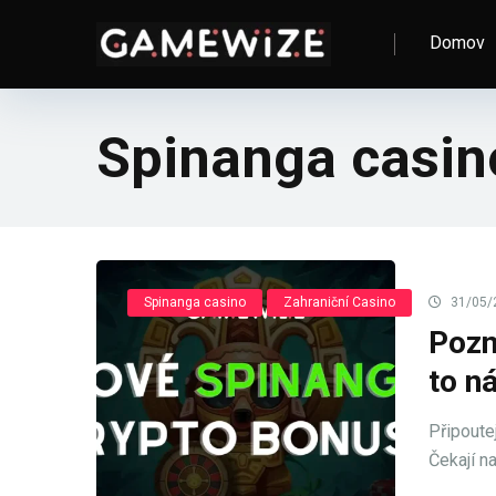
Domov
Spinanga casin
Spinanga casino
Zahraniční Casino
31/05/
Pozn
to n
Připoute
Čekají n