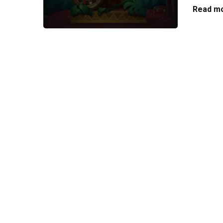
Read mo