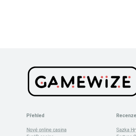
Přehled
Recenze
Nové online casina
Sazka Hr