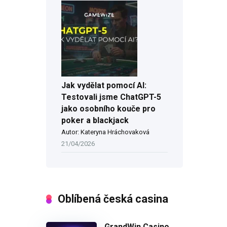
Jak vydělat pomocí AI:
Testovali jsme ChatGPT-5
jako osobního kouče pro
poker a blackjack
Autor: Kateryna Hráchovaková
21/04/2026
Oblíbená česká casina
GrandWin Casino