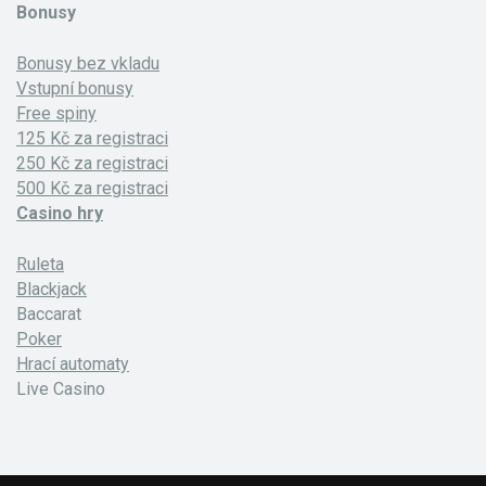
Bonusy
Bonusy bez vkladu
Vstupní bonusy
Free spiny
125 Kč za registraci
250 Kč za registraci
500 Kč za registraci
Casino hry
Ruleta
Blackjack
Baccarat
Poker
Hrací automaty
Live Casino