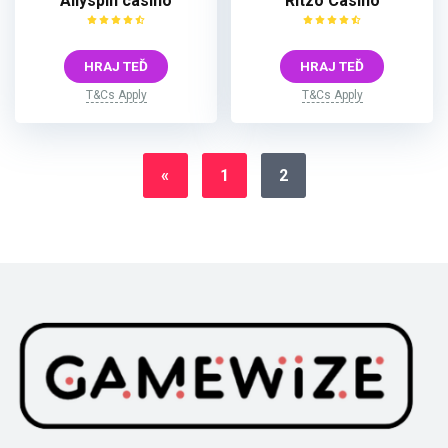
Allyspin casino
Ritzo Casino
HRAJ TEĎ
HRAJ TEĎ
T&Cs Apply
T&Cs Apply
«
1
2