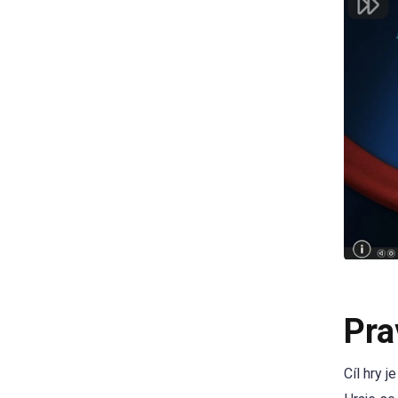
Pra
Cíl hry j