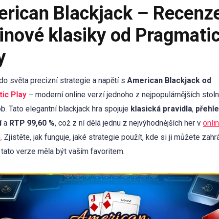
rican Blackjack – Recenz
inové klasiky od Pragmati
y
do světa precizní strategie a napětí s
American Blackjack od
ic Play
– moderní online verzí jednoho z nejpopulárnějších stoln
b. Tato elegantní blackjack hra spojuje
klasická pravidla
,
přehl
í
a
RTP 99,60 %
, což z ní dělá jednu z nejvýhodnějších her v
onli
h
. Zjistěte, jak funguje, jaké strategie použít, kde si ji můžete zahr
 tato verze měla být vaším favoritem.