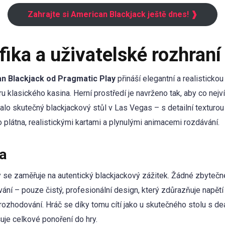
Zahrajte si American Blackjack ještě dnes! ❱
fika a uživatelské rozhraní
n Blackjack od Pragmatic Play
přináší elegantní a realistickou
u klasického kasina. Herní prostředí je navrženo tak, aby co nejv
alo skutečný blackjackový stůl v Las Vegas – s detailní texturou
 plátna, realistickými kartami a plynulými animacemi rozdávání.
a
 se zaměřuje na autentický blackjackový zážitek. Žádné zbytečn
vání – pouze čistý, profesionální design, který zdůrazňuje napětí
 rozhodování. Hráč se díky tomu cítí jako u skutečného stolu s de
uje celkové ponoření do hry.