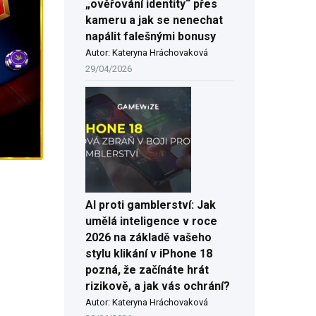
„ověřování identity“ přes
kameru a jak se nenechat
napálit falešnými bonusy
Autor: Kateryna Hráchovaková
29/04/2026
AI proti gamblerství: Jak
umělá inteligence v roce
2026 na základě vašeho
stylu klikání v iPhone 18
pozná, že začínáte hrát
rizikově, a jak vás ochrání?
Autor: Kateryna Hráchovaková