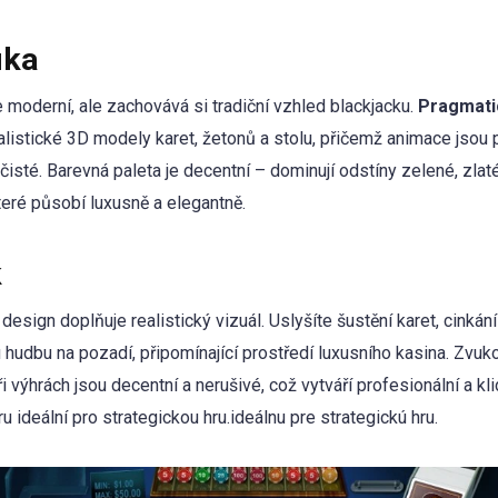
ika
je moderní, ale zachovává si tradiční vzhled blackjacku.
Pragmati
ealistické 3D modely karet, žetonů a stolu, přičemž animace jsou 
 čisté. Barevná paleta je decentní – dominují odstíny zelené, zlat
teré působí luxusně a elegantně.
k
design doplňuje realistický vizuál. Uslyšíte šustění karet, cinkán
 hudbu na pozadí, připomínající prostředí luxusního kasina. Zvuk
i výhrách jsou decentní a nerušivé, což vytváří profesionální a kl
u ideální pro strategickou hru.ideálnu pre strategickú hru.