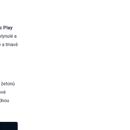
c Play
plynulé a
é a tmavě
í žetonů
ové
idnou