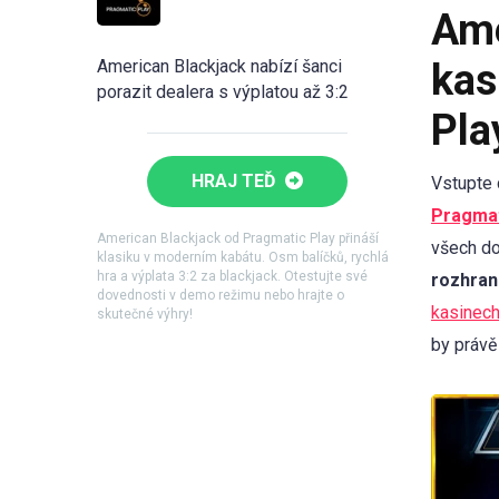
Ame
kas
American Blackjack nabízí šanci
porazit dealera s výplatou až 3:2
Pla
HRAJ TEĎ
Vstupte 
Pragmat
American Blackjack od Pragmatic Play přináší
všech do
klasiku v moderním kabátu. Osm balíčků, rychlá
hra a výplata 3:2 za blackjack. Otestujte své
rozhran
dovednosti v demo režimu nebo hrajte o
kasinec
skutečné výhry!
by právě