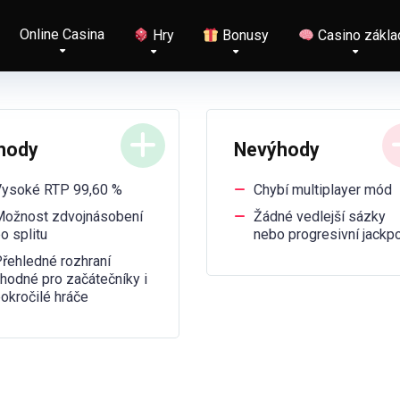
Online Casina
Hry
Bonusy
Casino zákla
hody
Nevýhody
Vysoké RTP 99,60 %
Chybí multiplayer mód
ožnost zdvojnásobení
Žádné vedlejší sázky
o splitu
nebo progresivní jackp
řehledné rozhraní
hodné pro začátečníky i
okročilé hráče