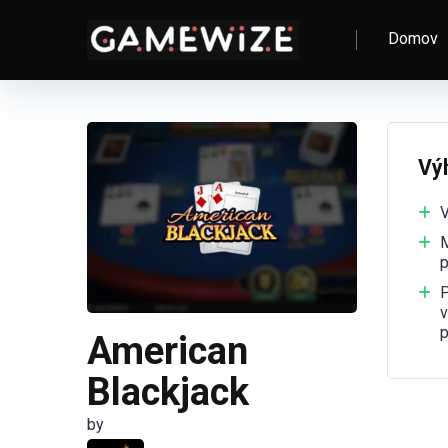
Domov
Vý
M
p
P
v
p
American
Blackjack
by