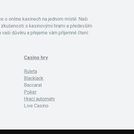
 o online kasinech na jednom místě. Naši
 zkušenosti s kasinovými hrami a především
 vaši důvěru a přejeme vám příjemné čtení.
Casino hry
Ruleta
Blackjack
Baccarat
Poker
Hrací automaty
Live Casino