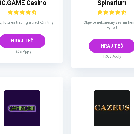
BC.GAME Casino
Spinarium
o, futures trading a predikční trhy
Objevte nekonečný vesmír her
výher!
HRAJ TEĎ
HRAJ TEĎ
T&Cs Apply
T&Cs Apply