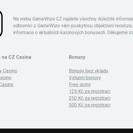
Na webu GameWize CZ najdete všechny důležité informace
odborníci z GameWize vám poskytnou objektivní recenze,
informace o aktuálních kasinových bonusech. Děkujeme za
 na CZ Casina
Bonusy
y Casino
Bonusy bez vkladu
Casino
Vstupní bonusy
 Casino
Free spiny
125 Kč za registraci
250 Kč za registraci
500 Kč za registraci