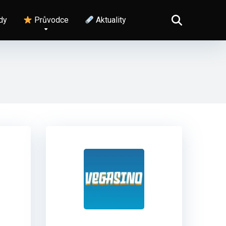
dy
Průvodce
Aktuality